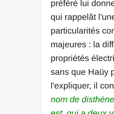
préféré lui donn
qui rappelât l'u
particularités co
majeures : la di
propriétés électr
sans que Haüy p
l'expliquer, il con
nom de disthène
est, qui a deux v