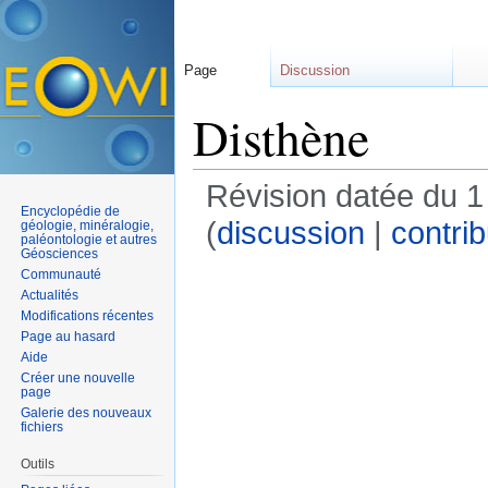
Page
Discussion
Disthène
Révision datée du 
Encyclopédie de
(
discussion
|
contrib
géologie, minéralogie,
paléontologie et autres
Géosciences
Communauté
Actualités
Modifications récentes
Page au hasard
Aide
Créer une nouvelle
page
Galerie des nouveaux
fichiers
Outils