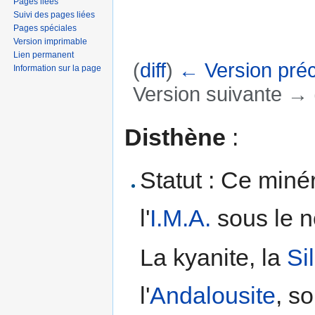
Pages liées
Suivi des pages liées
Pages spéciales
Version imprimable
Lien permanent
(
diff
)
← Version pré
Information sur la page
Version suivante → (
Aller à :
navigation
,
rechercher
Disthène
:
Statut : Ce miné
l'
I.M.A.
sous le 
La kyanite, la
Si
l'
Andalousite
, s