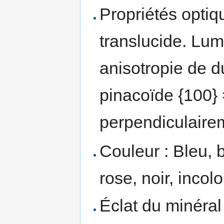
Propriétés optiq
translucide. Lum
anisotropie de d
pinacoïde {100} 
perpendiculaire
Couleur : Bleu, b
rose, noir, incol
Éclat du minéral 