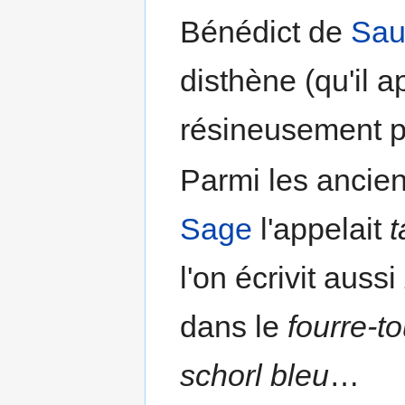
Bénédict de
Sau
disthène (qu'il a
résineusement pa
Parmi les ancie
Sage
l'appelait
t
l'on écrivit aussi
dans le
fourre-t
schorl bleu
…