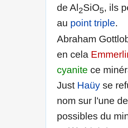
de Al
SiO
, ils
2
5
au
point triple
.
Abraham Gottlo
en cela
Emmerli
cyanite
ce minér
Just
Haüy
se ref
nom sur l'une de
possibles du min