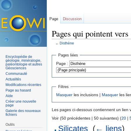
Page
Discussion
Pages qui pointent vers
←
Disthène
Aller à :
navigation
,
rechercher
Pages liées
Encyclopédie de
géologie, minéralogie,
Page :
paléontologie et autres
Géosciences
Communauté
Actualités
Modifications récentes
Filtres
Page au hasard
Masquer
les inclusions |
Masquer
les lie
Aide
Créer une nouvelle
page
Les pages ci-dessous contiennent un lien 
Galerie des nouveaux
fichiers
Voir (50 précédentes | 50 suivantes) (
20
|
Outils
Silicates
‎
(
← liens
)