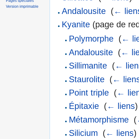
Pages spéciales
Version imprimable
Andalousite
‎
(
← lien
Kyanite
(page de redi
Polymorphe
‎
(
← li
Andalousite
‎
(
← li
Sillimanite
‎
(
← lien
Staurolite
‎
(
← lien
Point triple
‎
(
← lie
Épitaxie
‎
(
← liens
)
Métamorphisme
‎
(
Silicium
‎
(
← liens
)