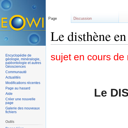
Page
Discussion
Le disthène en
Aller à :
navigation
,
rechercher
sujet en cours de 
Encyclopédie de
géologie, minéralogie,
paléontologie et autres
Géosciences
Communauté
Actualités
Modifications récentes
Page au hasard
Le DI
Aide
Créer une nouvelle
page
Galerie des nouveaux
fichiers
Outils