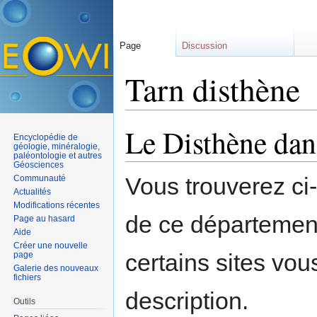
Page
Discussion
Tarn disthène
Aller à :
navigation
,
rechercher
Le Disthène dan
Encyclopédie de
géologie, minéralogie,
paléontologie et autres
Géosciences
Vous trouverez ci
Communauté
Actualités
Modifications récentes
de ce départemen
Page au hasard
Aide
Créer une nouvelle
certains sites vou
page
Galerie des nouveaux
fichiers
description.
Outils