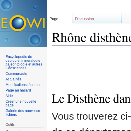
Page
Discussion
Rhône disthèn
Aller à :
navigation
,
rechercher
Encyclopédie de
géologie, minéralogie,
paléontologie et autres
Géosciences
Communauté
Actualités
Modifications récentes
Page au hasard
Le Disthène dan
Aide
Créer une nouvelle
page
Galerie des nouveaux
Vous trouverez ci
fichiers
Outils