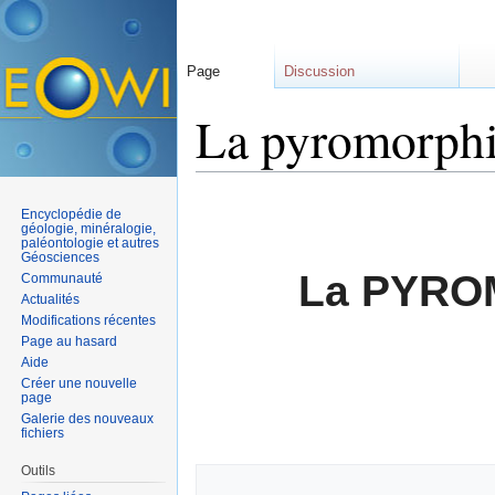
Page
Discussion
La pyromorphi
Aller à :
navigation
,
rechercher
Encyclopédie de
géologie, minéralogie,
paléontologie et autres
Géosciences
La PYRO
Communauté
Actualités
Modifications récentes
Page au hasard
Aide
Créer une nouvelle
page
Galerie des nouveaux
fichiers
Outils