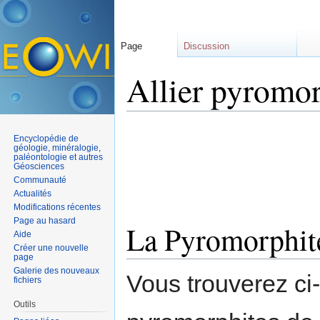
Page
Discussion
Allier pyromor
Aller à :
navigation
,
rechercher
Encyclopédie de
géologie, minéralogie,
paléontologie et autres
Géosciences
Communauté
Actualités
Modifications récentes
Page au hasard
La Pyromorphite
Aide
Créer une nouvelle
page
Galerie des nouveaux
Vous trouverez ci
fichiers
Outils