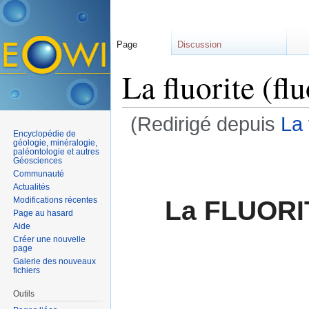
Page
Discussion
La fluorite (fl
(Redirigé depuis
La 
Encyclopédie de
Aller à :
navigation
,
rechercher
géologie, minéralogie,
paléontologie et autres
Géosciences
Communauté
Actualités
Modifications récentes
La FLUORIT
Page au hasard
Aide
Créer une nouvelle
page
Galerie des nouveaux
fichiers
Outils