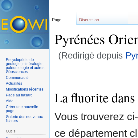
Page
Discussion
Pyrénées Orient
(Redirigé depuis
Pyr
Encyclopédie de
Aller à :
navigation
,
rechercher
géologie, minéralogie,
paléontologie et autres
Géosciences
Communauté
Actualités
Modifications récentes
La fluorite dans
Page au hasard
Aide
Créer une nouvelle
page
Vous trouverez ci
Galerie des nouveaux
fichiers
ce département c
Outils