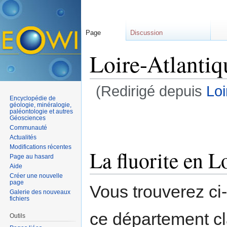
Page
Discussion
Loire-Atlantiqu
(Redirigé depuis
Loi
Encyclopédie de
Aller à :
navigation
,
rechercher
géologie, minéralogie,
paléontologie et autres
Géosciences
Communauté
Actualités
Modifications récentes
La fluorite en L
Page au hasard
Aide
Créer une nouvelle
page
Vous trouverez ci
Galerie des nouveaux
fichiers
ce département c
Outils