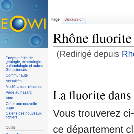
Page
Discussion
Rhône fluorite 
(Redirigé depuis
Rhô
Encyclopédie de
Aller à :
navigation
,
rechercher
géologie, minéralogie,
paléontologie et autres
Géosciences
Communauté
Actualités
Modifications récentes
La fluorite dans
Page au hasard
Aide
Créer une nouvelle
page
Vous trouverez ci
Galerie des nouveaux
fichiers
ce département c
Outils