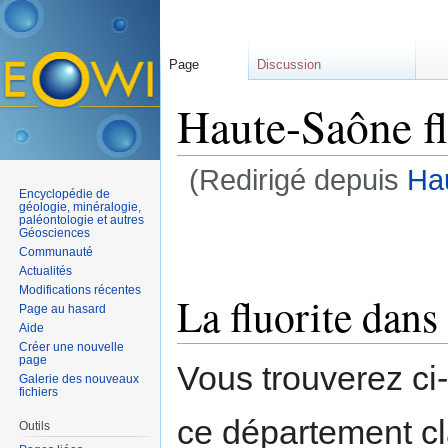
Page
Discussion
Haute-Saône fl
(Redirigé depuis
Hau
Encyclopédie de
Aller à :
navigation
,
rechercher
géologie, minéralogie,
paléontologie et autres
Géosciences
Communauté
Actualités
Modifications récentes
La fluorite dans
Page au hasard
Aide
Créer une nouvelle
page
Vous trouverez ci
Galerie des nouveaux
fichiers
ce département c
Outils