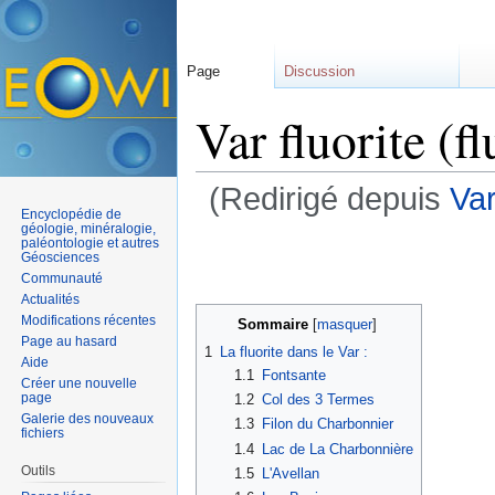
Page
Discussion
Var fluorite (f
(Redirigé depuis
Var
Encyclopédie de
Aller à :
navigation
,
rechercher
géologie, minéralogie,
paléontologie et autres
Géosciences
Communauté
Actualités
Modifications récentes
Sommaire
[
masquer
]
Page au hasard
1
La fluorite dans le Var :
Aide
1.1
Fontsante
Créer une nouvelle
page
1.2
Col des 3 Termes
Galerie des nouveaux
1.3
Filon du Charbonnier
fichiers
1.4
Lac de La Charbonnière
Outils
1.5
L'Avellan