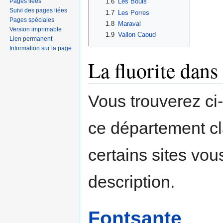
Pages liées
1.6
Les Bouis
Suivi des pages liées
1.7
Les Porres
Pages spéciales
1.8
Maraval
Version imprimable
1.9
Vallon Caoud
Lien permanent
Information sur la page
La fluorite dans 
Vous trouverez ci
ce département c
certains sites vou
description.
Fontsante