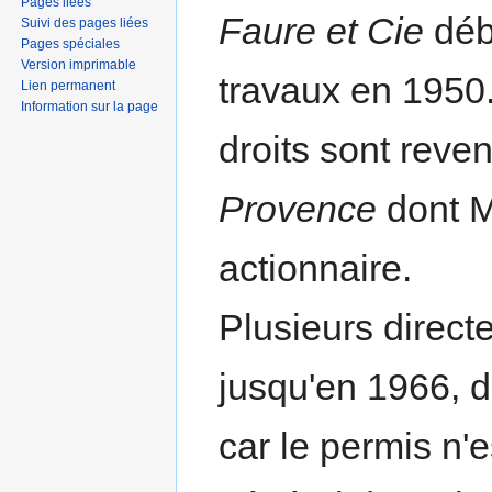
Pages liées
Faure et Cie
déb
Suivi des pages liées
Pages spéciales
Version imprimable
travaux en 1950.
Lien permanent
Information sur la page
droits sont reve
Provence
dont M
actionnaire.
Plusieurs direct
jusqu'en 1966, d
car le permis n'