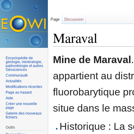
Page
Discussion
Maraval
Aller à :
navigation
,
rechercher
Mine de Maraval
Encyclopédie de
géologie, minéralogie,
paléontologie et autres
Géosciences
appartient au distr
Communauté
Actualités
Modifications récentes
fluorobarytique pr
Page au hasard
Aide
Créer une nouvelle
situe dans le mas
page
Galerie des nouveaux
fichiers
Historique : La 
Outils