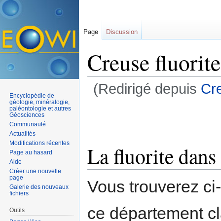
Page
Discussion
Creuse fluorite
(Redirigé depuis
Cre
Encyclopédie de
Aller à :
navigation
,
rechercher
géologie, minéralogie,
paléontologie et autres
Géosciences
Communauté
Actualités
Modifications récentes
La fluorite dans
Page au hasard
Aide
Créer une nouvelle
page
Vous trouverez ci
Galerie des nouveaux
fichiers
ce département c
Outils