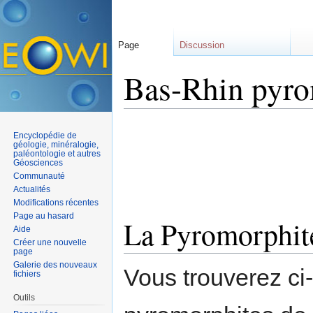
Page
Discussion
Bas-Rhin pyro
Aller à :
navigation
,
rechercher
Encyclopédie de
géologie, minéralogie,
paléontologie et autres
Géosciences
Communauté
Actualités
Modifications récentes
Page au hasard
La Pyromorphite
Aide
Créer une nouvelle
page
Galerie des nouveaux
Vous trouverez ci
fichiers
Outils