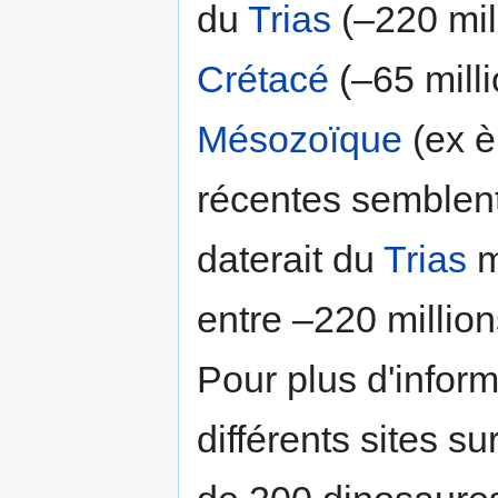
du
Trias
(–220 mill
Crétacé
(–65 milli
Mésozoïque
(ex 
récentes semblent
daterait du
Trias
m
entre –220 million
Pour plus d'infor
différents sites su