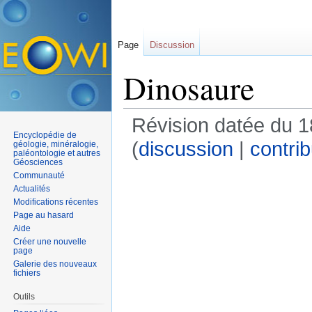
Page
Discussion
Dinosaure
Révision datée du 1
Encyclopédie de
(
discussion
|
contrib
géologie, minéralogie,
paléontologie et autres
Géosciences
Communauté
Actualités
Modifications récentes
Page au hasard
Aide
Créer une nouvelle
page
Galerie des nouveaux
fichiers
Outils