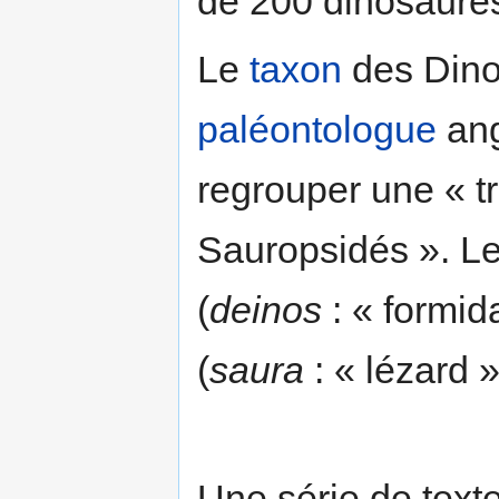
de 200 dinosaures
Le
taxon
des Dinos
paléontologue
ang
regrouper une « tr
Sauropsidés ». Le
(
deinos
: « formid
(
saura
: « lézard »
Une série de text