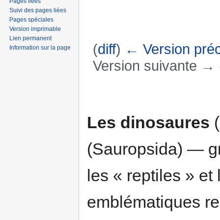
Pages liées
Suivi des pages liées
Pages spéciales
Version imprimable
Lien permanent
(
diff
)
← Version pré
Information sur la page
Version suivante → (
Aller à :
navigation
,
rechercher
Les dinosaures
(
(Sauropsida) — g
les « reptiles » e
emblématiques rep