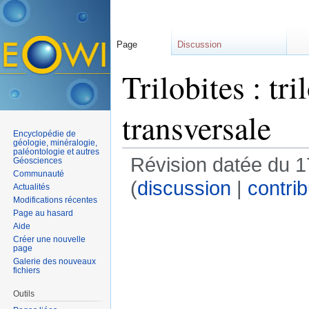
Page
Discussion
Trilobites : tr
transversale
Encyclopédie de
géologie, minéralogie,
paléontologie et autres
Révision datée du 1
Géosciences
Communauté
(
discussion
|
contrib
Actualités
Modifications récentes
Page au hasard
Aide
Créer une nouvelle
page
Galerie des nouveaux
fichiers
Outils