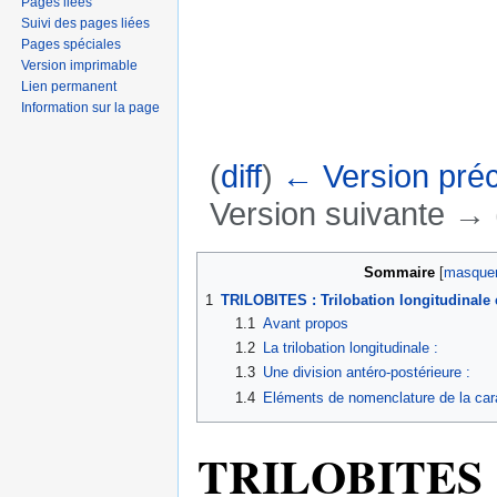
Pages liées
Suivi des pages liées
Pages spéciales
Version imprimable
Lien permanent
Information sur la page
(
diff
)
← Version pré
Version suivante → (
Aller à :
navigation
,
rechercher
Sommaire
[
masque
1
TRILOBITES : Trilobation longitudinale 
1.1
Avant propos
1.2
La trilobation longitudinale :
1.3
Une division antéro-postérieure :
1.4
Eléments de nomenclature de la carap
TRILOBITES : T