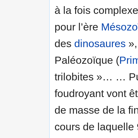
à la fois complex
pour l’ère
Mésozo
des
dinosaures
»,
Paléozoïque (
Pri
trilobites »… … P
foudroyant vont êt
de masse de la fi
cours de laquelle