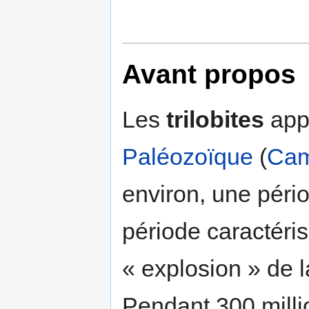
Avant propos
Les
trilobites
app
Paléozoïque
(
Cam
environ, une pério
période caractéri
« explosion » de 
Pendant 300 milli