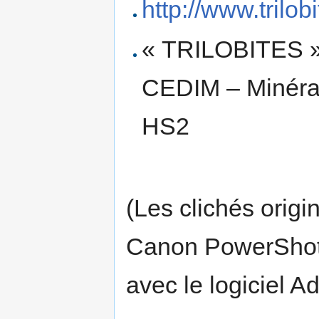
http://www.trilob
« TRILOBITES »
CEDIM – Minérau
HS2
(Les clichés orig
Canon PowerShot 
avec le logiciel 