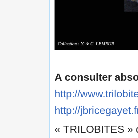
A consulter abs
http://www.trilobit
http://jbricegayet.f
« TRILOBITES » d