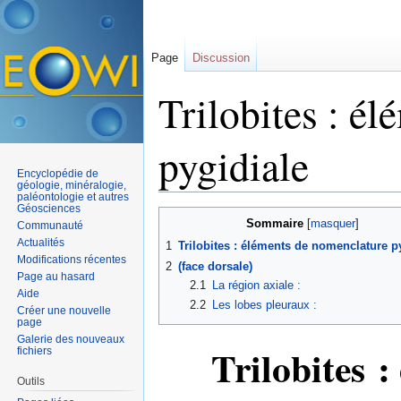
Page
Discussion
Trilobites : é
pygidiale
Encyclopédie de
géologie, minéralogie,
paléontologie et autres
Aller à :
navigation
,
rechercher
Géosciences
Sommaire
[
masquer
]
Communauté
Actualités
1
Trilobites : éléments de nomenclature p
Modifications récentes
2
(face dorsale)
Page au hasard
2.1
La région axiale :
Aide
2.2
Les lobes pleuraux :
Créer une nouvelle
page
Galerie des nouveaux
Trilobites 
fichiers
Outils