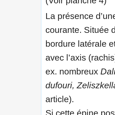
(Voir planche 4)
La présence d’u
courante. Située 
bordure latérale e
avec l’axis (rachi
ex. nombreux
Dal
dufouri, Zeliszkell
article).
Si cette épine post