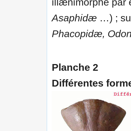
illænimorphe par
Asaphidæ
…) ; su
Phacopidæ, Odont
Planche 2
Différentes form