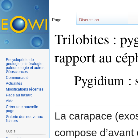
Page
Discussion
Trilobites : p
rapport au cép
Encyclopédie de
géologie, minéralogie,
paléontologie et autres
Aller à :
navigation
,
rechercher
Géosciences
Pygidium : 
Communauté
Actualités
Modifications récentes
Page au hasard
Aide
Créer une nouvelle
page
La carapace (exo
Galerie des nouveaux
fichiers
compose d’avant e
Outils