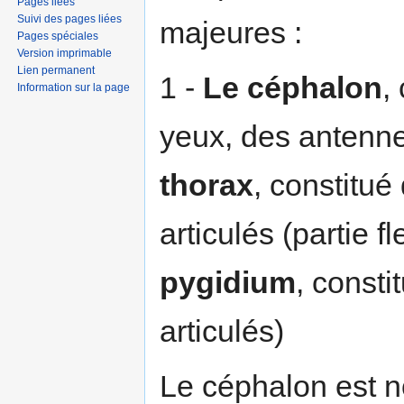
Pages liées
Suivi des pages liées
majeures :
Pages spéciales
Version imprimable
Lien permanent
1 -
Le céphalon
,
Information sur la page
yeux, des antenne
thorax
, constitu
articulés (partie f
pygidium
, const
articulés)
Le céphalon est n