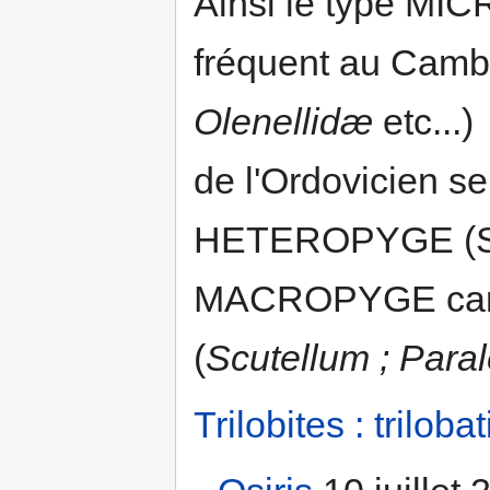
Ainsi le type MI
fréquent au Cambr
Olenellidæ
etc...)
de l'Ordovicien s
HETEROPYGE (SU
MACROPYGE cara
(
Scutellum ; Paral
Trilobites : trilob