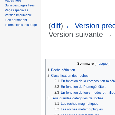
Pages liées
Suivi des pages liées
Pages spéciales
Version imprimable
Lien permanent
(
diff
)
← Version pré
Information sur la page
Version suivante → (
Aller à :
navigation
,
rechercher
Sommaire
[
masquer
]
1
Roche définition
2
Classification des roches
2.1
En fonction de la composition minéra
2.2
En fonction de l'homogénéité :
2.3
En fonction de leurs modes et milieu
3
Trois grandes catégories de roches
3.1
Les roches magmatiques
3.2
Les roches métamorphiques