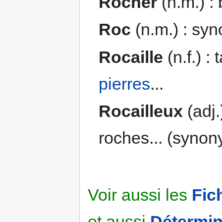
Rocher
(n.m.) :
Roc
(n.m.) : sy
Rocaille
(n.f.) :
pierres
...
Rocailleux
(adj.
roches... (syno
Voir aussi les
Fic
et aussi
Détermin