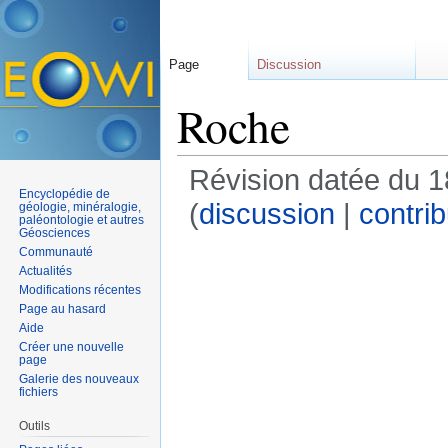
Page
Discussion
Roche
Révision datée du 
Encyclopédie de
(
discussion
|
contrib
géologie, minéralogie,
paléontologie et autres
Géosciences
Communauté
Actualités
Modifications récentes
Page au hasard
Aide
Créer une nouvelle
page
Galerie des nouveaux
fichiers
Outils