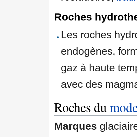
Roches hydroth
Les roches hydr
endogènes, formé
gaz à haute temp
avec des magma
Roches du
model
Marques
glaciair