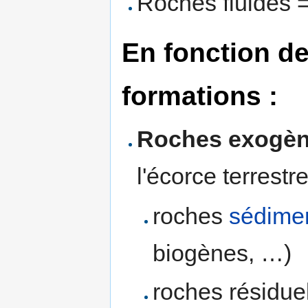
Roches fluides 
En fonction de
formations :
Roches exogè
l'écorce terrestre
roches
sédimen
biogènes, …)
roches résiduel