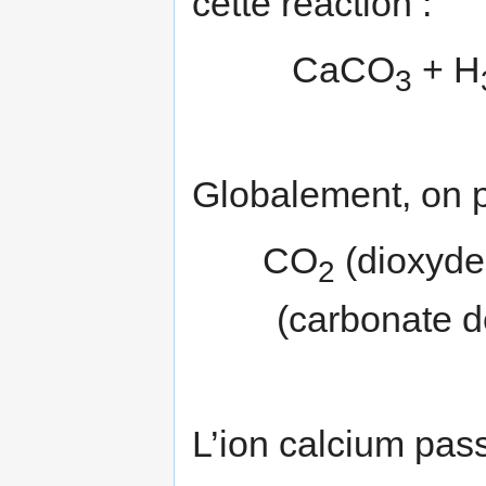
cette réaction :
CaCO
+ H
3
Globalement, on p
CO
(dioxyde
2
(carbonate 
L’ion calcium pas