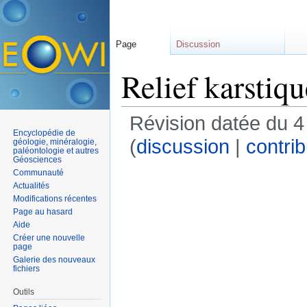
Page
Discussion
Relief karstiqu
Révision datée du 
Encyclopédie de
(
discussion
|
contrib
géologie, minéralogie,
paléontologie et autres
Géosciences
Communauté
Actualités
Modifications récentes
Page au hasard
Aide
Créer une nouvelle
page
Galerie des nouveaux
fichiers
Outils