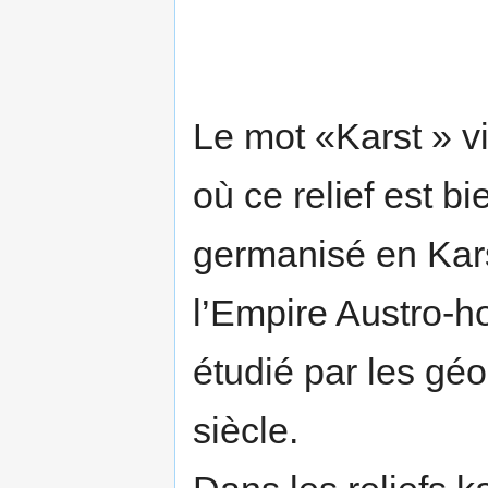
Le mot «Karst » v
où ce relief est b
germanisé en Karst
l’Empire Austro-ho
étudié par les gé
siècle.