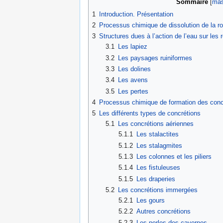
Sommaire
[
mas
1
Introduction. Présentation
2
Processus chimique de dissolution de la ro
3
Structures dues à l’action de l’eau sur les
3.1
Les lapiez
3.2
Les paysages ruiniformes
3.3
Les dolines
3.4
Les avens
3.5
Les pertes
4
Processus chimique de formation des conc
5
Les différents types de concrétions
5.1
Les concrétions aériennes
5.1.1
Les stalactites
5.1.2
Les stalagmites
5.1.3
Les colonnes et les piliers
5.1.4
Les fistuleuses
5.1.5
Les draperies
5.2
Les concrétions immergées
5.2.1
Les gours
5.2.2
Autres concrétions
5.2.3
Les perles des cavernes