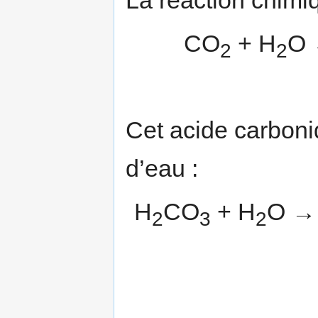
CO
+ H
O 
2
2
Cet acide carboni
d’eau :
H
CO
+ H
O →
2
3
2