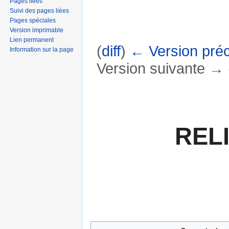
Pages liées
Suivi des pages liées
Pages spéciales
Version imprimable
Lien permanent
(
diff
)
← Version pré
Information sur la page
Version suivante → (
Aller à :
navigation
,
rechercher
REL