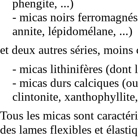
phengite
, ...)
- micas noirs ferromagné
annite
,
lépidomélane
, ...)
et deux autres séries, moins 
- micas lithinifères (dont
- micas durs calciques (o
clintonite
,
xanthophyllite
Tous les micas sont caractér
des lames
flexibles
et
élasti