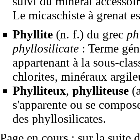
suivi du minéral
accessoi
Le micaschiste à
grenat
es
Phyllite
(n. f.) du grec
ph
phyllosilicate
: Terme géné
appartenant à la sous-
clas
chlorites
,
minéraux
argil
Phylliteux
,
phylliteuse
(a
s'apparente ou se compose
des phyllosilicates.
Page en cours : sur la suite 