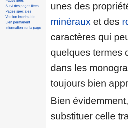
Pages liées
unes des proprié
Suivi des pages liées
Pages spéciales
Version imprimable
minéraux
et des
r
Lien permanent
Information sur la page
caractères qui pe
quelques termes d
dans les monograp
toujours bien ap
Bien évidemment, 
substituer celle tr