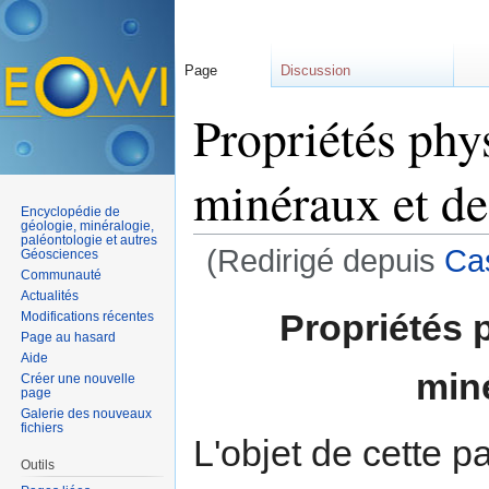
Page
Discussion
Propriétés phy
minéraux et de
Encyclopédie de
géologie, minéralogie,
paléontologie et autres
(Redirigé depuis
Ca
Géosciences
Communauté
Aller à :
navigation
,
rechercher
Actualités
Propriétés 
Modifications récentes
Page au hasard
Aide
min
Créer une nouvelle
page
Galerie des nouveaux
fichiers
L'objet de cette 
Outils