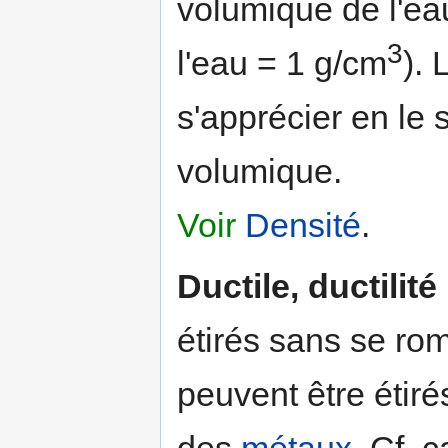
volumique de l'ea
3
l'eau = 1 g/cm
). 
s'apprécier en le
volumique.
Voir
Densité
.
Ductile, ductilité
étirés sans se rom
peuvent être étirés 
des
métaux
. Cf. 