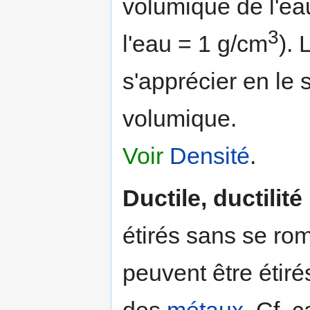
volumique de l'ea
3
l'eau = 1 g/cm
). 
s'apprécier en le
volumique.
Voir
Densité
.
Ductile, ductilité
étirés sans se rom
peuvent être étirés 
des
métaux
. Cf. 