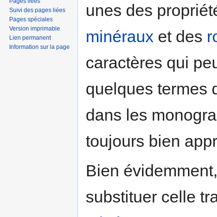
Pages liées
unes des proprié
Suivi des pages liées
Pages spéciales
Version imprimable
minéraux
et des
r
Lien permanent
Information sur la page
caractères qui pe
quelques termes d
dans les monograp
toujours bien ap
Bien évidemment, 
substituer celle tr