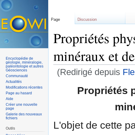
Page
Discussion
Propriétés phy
minéraux et de
Encyclopédie de
géologie, minéralogie,
paléontologie et autres
(Redirigé depuis
Fle
Géosciences
Communauté
Aller à :
navigation
,
rechercher
Actualités
Propriétés 
Modifications récentes
Page au hasard
Aide
min
Créer une nouvelle
page
Galerie des nouveaux
fichiers
L'objet de cette 
Outils