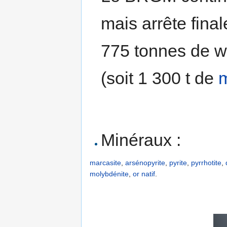
mais arrête fina
775 tonnes de wo
(soit 1 300 t de
m
Minéraux :
marcasite
,
arsénopyrite
,
pyrite
,
pyrrhotite
,
molybdénite
,
or
natif
.