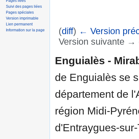
Pages liées
Suivi des pages liées
Pages spéciales
Version imprimable
Lien permanent
(
diff
)
← Version pré
Information sur la page
Version suivante → (
Aller à :
navigation
,
rechercher
Enguialès - Mira
de Enguialès se s
département de l'
région Midi-Pyrén
d'Entraygues-sur