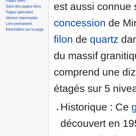
Pages liées
est aussi connue 
Suivi des pages liées
Pages spéciales
Version imprimable
concession
de Mira
Lien permanent
Information sur la page
filon
de
quartz
dan
du massif graniti
comprend une diz
étagés sur 5 nive
Historique : Ce
découvert en 19