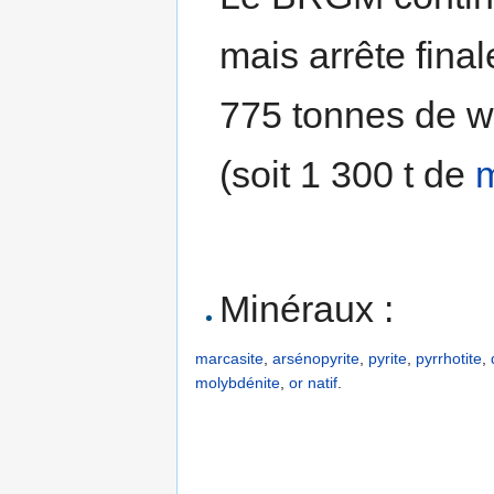
mais arrête fina
775 tonnes de wo
(soit 1 300 t de
m
Minéraux :
marcasite
,
arsénopyrite
,
pyrite
,
pyrrhotite
,
molybdénite
,
or
natif
.