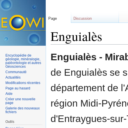
Page
Discussion
Enguialès
Aller à :
navigation
,
rechercher
Enguialès - Mira
Encyclopédie de
géologie, minéralogie,
paléontologie et autres
Géosciences
de Enguialès se s
Communauté
Actualités
Modifications récentes
département de l'
Page au hasard
Aide
Créer une nouvelle
région Midi-Pyrén
page
Galerie des nouveaux
fichiers
d'Entraygues-sur
Outils