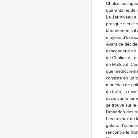
Chaliac occupaien
quarantaine de 
Le 1er niveau à 
presque stérile 
tâtonnements il 
moyens d’extract
Avant de décider
descenderie de M
de Chaliac et, en
de Malleval. Ces
que médiocrement
consisté en un t
mouches de galèn
de taille, la mi
essai sur la ten
se trouve sur le
l’abandon des tr
Les travaux de 
galerie d’écoul
rencontre le fil