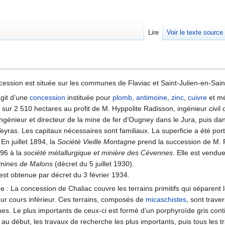
Lire
Voir le texte source
rechercher
cession est située sur les communes de Flaviac et Saint-Julien-en-Sain
’agit d’une
concession
instituée pour
plomb
,
antimoine
,
zinc
,
cuivre
et mé
sur 2 510 hectares au profit de M. Hyppolite Radisson, ingénieur civil d
ngénieur et directeur de la mine de fer d’Ougney dans le Jura, puis dan
eyras. Les capitaux nécessaires sont familiaux. La superficie a été por
En juillet 1894, la
Société Vieille Montagne
prend la succession de M. 
896 à la
société métallurgique et minière des Cévennes
. Elle est vendu
mines de Malons
(décret du 5 juillet 1930).
est obtenue par décret du 3 février 1934.
 : La concession de Chaliac couvre les terrains primitifs qui séparent l
ur cours inférieur. Ces terrains, composés de
micaschistes
, sont trav
ues. Le plus importants de ceux-ci est formé d’un porphyroïde gris cont
, au début, les travaux de recherche les plus importants, puis tous les t