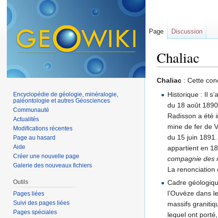
Page
Discussion
Chaliac
Aller à :
navigation
,
Chaliac
: Cette con
Historique : Il s
Encyclopédie de géologie, minéralogie,
paléontologie et autres Géosciences
du 18 août 1890 
Communauté
Radisson a été i
Actualités
mine de fer de V
Modifications récentes
du 15 juin 1891. 
Page au hasard
Aide
appartient en 1
Créer une nouvelle page
compagnie des 
Galerie des nouveaux fichiers
La renonciation 
Cadre géologique
Outils
l’Ouvèze dans le
Pages liées
Suivi des pages liées
massifs granitiq
Pages spéciales
lequel ont porté