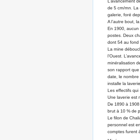
L’avancement de
de 5 cm/mn. La g
galerie, foré de
A l’autre bout, l
En 1900, aucun d
postes. Deux cha
dont 54 au fond 
La mine débouche
l’Ouest. L’avan
minéralisation 
son rapport que
date, le nombre 
installe la laver
Les effectifs qu
Une laverie est 
De 1890 à 1908 
brut à 10 % de 
Le filon de Chal
personnel est en
comptes furent 