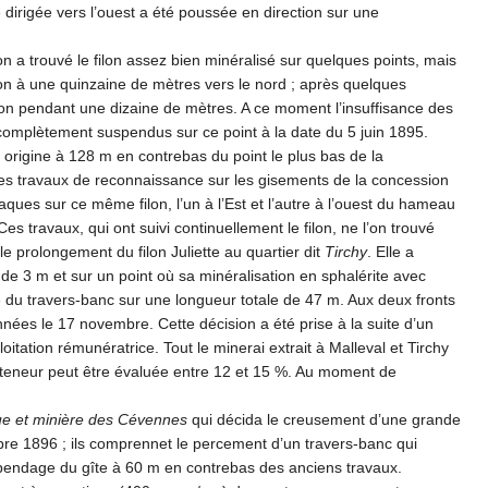
né dirigée vers l’ouest a été poussée en direction sur une
 on a trouvé le filon assez bien minéralisé sur quelques points, mais
ilon à une quinzaine de mètres vers le nord ; après quelques
ction pendant une dizaine de mètres. A ce moment l’insuffisance des
é complètement suspendus sur ce point à la date du 5 juin 1895.
 origine à 128 m en contrebas du point le plus bas de la
ues travaux de reconnaissance sur les gisements de la concession
attaques sur ce même filon, l’un à l’Est et l’autre à l’ouest du hameau
 travaux, qui ont suivi continuellement le filon, ne l’on trouvé
 prolongement du filon Juliette au quartier dit
Tirchy
. Elle a
de 3 m et sur un point où sa minéralisation en sphalérite avec
he du travers-banc sur une longueur totale de 47 m. Aux deux fronts
nnées le 17 novembre. Cette décision a été prise à la suite d’un
itation rémunératrice. Tout le minerai extrait à Malleval et Tirchy
 teneur peut être évaluée entre 12 et 15 %. Au moment de
que et minière des Cévennes
qui décida le creusement d’une grande
bre 1896 ; ils comprennet le percement d’un travers-banc qui
al-pendage du gîte à 60 m en contrebas des anciens travaux.