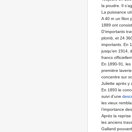
la poudre. Il s’ag
La puissance uti
A 40 m un filon 
1889 ont consist
D’importants tra
plomb, et 24 36
importants. En 1
jusqu’en 1914, d
francs officiell
En 1890-91, les 
première laverie
concentre sur so
Juliette après 
En 1893 le conce
suivi d’une
desc
les vieux rembla
l’importance des
Après la repris
les anciens trav
Galland pouvant