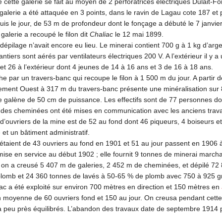
 cette galerie se fait au moyen de 2 perforatrices électriques Dulai
alerie a été attaquée en 3 points, dans le ravin de Lagau cote 187 et pa
puis le jour, de 53 m de profondeur dont le fonçage a débuté le 7 janvi
a galerie a recoupé le filon dit
Chaliac
le 12 mai 1899.
épilage n’avait encore eu lieu. Le minerai contient 700 g à 1 kg d’argent
ntiers sont aérés par ventilateurs électriques 200 V. A l’extérieur il y a
et 26 à l’extérieur dont 4 jeunes de 14 à 16 ans et 3 de 16 à 18 ans.
 par un travers-banc qui recoupe le filon à 1 500 m du jour. A partir 
cement Ouest à 317 m du travers-banc présente une minéralisation sur
de galène de 50 cm de puissance. Les effectifs sont de 77 personnes do
 des cheminées ont été mises en communication avec les anciens trava
d’ouvriers de la mine est de 52 au fond dont 46 piqueurs, 4 boiseurs et
ie et un bâtiment administratif.
i étaient de 43 ouvriers au fond en 1901 et 51 au jour passent en 1906 
mise en service au début 1902 ; elle fournit 9 tonnes de minerai marcha
on a creusé 5 407 m de galeries, 2 452 m de cheminées, et dépilé 72 
plomb et 24 360 tonnes de lavés à 50-65 % de plomb avec 750 à 925 g
iac a été exploité sur environ 700 mètres en direction et 150 mètres en
 moyenne de 60 ouvriers fond et 150 au jour. On creusa pendant cette 
à peu près équilibrés. L’abandon des travaux date de septembre 1914 p