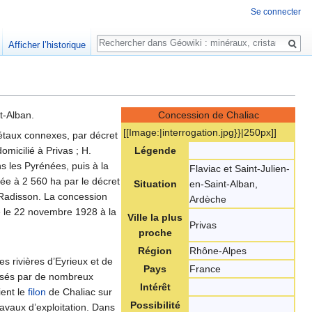
Se connecter
Rechercher
Afficher l’historique
t-Alban.
Concession de Chaliac
[[Image:‎|interrogation.jpg}}|250px]]
taux connexes, par décret
omicilié à Privas ; H.
Légende
s les Pyrénées, puis à la
Flaviac et Saint-Julien-
tée à 2 560 ha par le décret
Situation
en-Saint-Alban,
Radisson. La concession
Ardèche
e le 22 novembre 1928 à la
Ville la plus
Privas
proche
Région
Rhône-Alpes
es rivières d’Eyrieux et de
Pays
France
ersés par de nombreux
Intérêt
ient le
filon
de Chaliac sur
Possibilité
ravaux d’exploitation. Dans