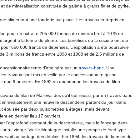
 de minéralisation constituée de galène à grains fin et de pyrite.
ienne alimentant une fonderie sur place. Les travaux entrepris en
filon pour en extraire 205 000 tonnes de minerai brut à 10 % de
’argent à la tonne de plomb. Les bénéfices de la société ont été
s pour 650 000 francs de dépenses. L’exploitation a été poursuivie
 de 3 millions de francs entre 1898 et 1908 et de 2,5 millions de
 concessionnaire tente d’atteindre par un
travers-banc
. Une
es travaux sont mis en veille par le concessionnaire qui se
nt que 9 ouvriers. En 1892 on abandonne les travaux du filon
avaux du filon de Malleval dès qu’il eut réussi, par un travers-banc
vrit immédiatement une nouvelle descenderie partant du jour dans
tait épuisée par deux pulsomètres à étages, mais devant
ent en dernier lieu 17 ouvriers.
er l’approfondissement de la descenderie, mais le fonçage dans
inerai vierge. Vieille Montagne installe une pompe de fond type
 servait au sortage des déblais. Fin 1894, les travaux de la mine de