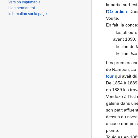
Version imprimable
la partie sud-e
Lien permanent
l’
Oxfordien
. Dan
Information sur la page
Voulte.
En fait, la conce
- les affleu
avant 1890,
- le filon de
M
- le filon
Juli
Les premiers ind
de Rampon, au no
four
qui avait dû
De 1854 à 1889 
en 1889 les trav
Vendèze à l’Est 
galène dans une
son petit afflue
dessus du nivea
accuse une puis
plomb.
Toujours en 1889