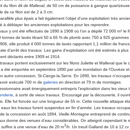
it du filon dit
de Malleval
, de 50 cm de puissance à gangue quartzeuse et
le de ce filon est de 2 à 3 cm.
parallèle plus épais a fait également l’objet d’une exploitation très anc
é à déblayer les anciennes exploitations pour les reprendre.
vaux y ont été effectués de 1890 à 1908 où l’on a dépilé 72 000 m² le 
0 tonnes de lavés titrant 50 à 65 % de plomb avec 750 à 925 grammes d
906, elle produit 4 000 tonnes de lavés rapportant 1,1 million de franc
ate d’arrêt des travaux. Les gains d’exploitation ont été estimés à plus
ement déclarés entre 1909 et 1914.
travaux portent exclusivement sur les filons Juliette et Malleval que le
 a été emportée en septembre 1890 par une inondation de l’Ouvèze et l
n autre concession, St-Cierge-la-Serre. En 1890, les travaux n’occupe
y avoir exécuté 700 m de
galeries
en direction et 79 m de montages.
ssionnaire avait énergiquement entrepris l’exploration dans les vieux tr
enderie
, à sortir de vieux travaux. Encouragé par la découverte, il ou
is. Elle fut foncée sur une longueur de 55 m. Cette nouvelle attaque é
 eaux les travaux furent suspendus en fin d’année. Les travaux occupai
e de la concession en août 1894,
Vieille Montagne
entreprend de continu
aux donne des venues d’eau considérables. On atteignit cependant le m
3
 suffire à une venue d’eau de 20 m
/h. Un treuil Galland de 10 à 12 cv