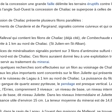
st de la concession une grande
faille
délimite les terrains
éruptifs
contre 
s l’angle Sud-Ouest la concession de Chaliac se superpose à celles de 
ssion de Chaliac présente plusieurs filons parallèles :
rements de
Charderie
et de
Pargirand
, signalés comme cuivreux et qui on
alleval
qui contient les filons
de Chaliac
(déjà cité),
de Combechaude
ette
à 1 km au nord de Chaliac. (St Julien-en-St-Alban).
ices de minéralisation signalés portent sur 3 filons d’antimoine sulf
rd-est de Chaliac. Ces filons auraient donné lieu à une exploitation tr
 servir au traitement du
minerai
.
quelques recherches sont effectuées sur un filon au voisinage de Chal
aux les plus importants sont concentrés sur le filon
Juliette
qui présent
et le ruisseau de Lagau à 1 km au nord de Chaliac. La puissance du filo
 gangue de quartz assez pyriteuse, le
pendage
est presque vertical. L
nt, l’Erries, comprennent 3 niveaux : un niveau de base, un niveau int
u de base, dit
niveau Juliette
. Dans les niveaux
Intermédiaire
et
Juliett
sance utile d’environ 15 cm. La teneur moyenne du minerai est de 14,
, dans le ravin de Lagau, à l’ouest des maisons de Malleval, se trouve