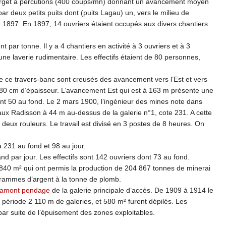
t-Forget à percutions (400 coups/mn) donnant un avancement moyen
r deux petits puits dont (puits Lagau) un, vers le milieu de
er 1897. En 1897, 14 ouvriers étaient occupés aux divers chantiers.
 par tonne. Il y a 4 chantiers en activité à 3 ouvriers et à 3
 une laverie rudimentaire. Les effectifs étaient de 80 personnes,
de ce travers-banc sont creusés des avancement vers l’Est et vers
 80 cm d’épaisseur. L’avancement Est qui est à 163 m présente une
nt 50 au fond. Le 2 mars 1900, l’ingénieur des mines note dans
ux Radisson à 44 m au-dessus de la galerie n°1, cote 231. A cette
 deux rouleurs. Le travail est divisé en 3 postes de 8 heures. On
à 231 au fond et 98 au jour.
nd par jour. Les effectifs sont 142 ouvriers dont 73 au fond.
840 m² qui ont permis la production de 204 867 tonnes de minerai
rammes d’argent à la tonne de plomb.
amont pendage
de la galerie principale d’accès. De 1909 à 1914 le
période 2 110 m de galeries, et 580 m² furent dépilés. Les
ar suite de l’épuisement des zones exploitables.