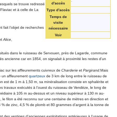
.
d'accès
lesquels se trouve redressé
Flaviac et à celle de La
Type d'accès
Temps de
visite
t fait l’objet de recherches
nécessaire
Voir
et
Alice
,
uré situés dans le ruisseau de Servouen, près de Lagarde, commune
ès ancienne car en 1854, on signalait à proximité les restes d’un
iac sur les affleurements cuivreux de
Charderie
et
Pargirand
.Mais
e un affleurement
quartzeux
de 3 km de long entre le ruisseau de
n est de 1 m à 1,50 m, sa minéralisation consiste en sphalérite et
es travaux exécutés à l’ouest du ruisseau de Vendèze, le long de
ermédiaire à 105 m au-dessus et un niveau supérieur à 130 m au-
e
, le filon a été reconnu sur une centaine de mètres en direction et
8 % de zinc, 4,5 % de plomb et 80 grammes d’argent à la tonne de
nt des vestiges d’anciennes exploitations antérieures à l’usage de