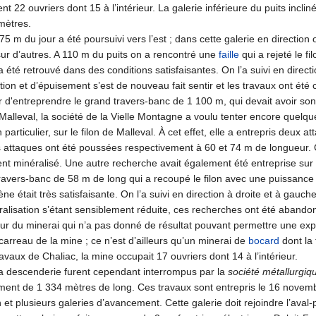
t 22 ouvriers dont 15 à l’intérieur. La galerie inférieure du puits incli
mètres.
75 m du jour a été poursuivi vers l’est ; dans cette galerie en direction
sur d’autres. A 110 m du puits on a rencontré une
faille
qui a rejeté le f
a été retrouvé dans des conditions satisfaisantes. On l’a suivi en dire
ion et d’épuisement s’est de nouveau fait sentir et les travaux ont ét
 d'entreprendre le grand travers-banc de 1 100 m, qui devait avoir son
alleval, la société de la Vielle Montagne a voulu tenter encore quelq
 particulier, sur le filon de Malleval. À cet effet, elle a entrepris deux 
 attaques ont été poussées respectivement à 60 et 74 m de longueur. Ces
 minéralisé. Une autre recherche avait également été entreprise sur le
ravers-banc de 58 m de long qui a recoupé le filon avec une puissance 
e était très satisfaisante. On l’a suivi en direction à droite et à gauc
néralisation s’étant sensiblement réduite, ces recherches ont été abando
eur du minerai qui n’a pas donné de résultat pouvant permettre une explo
 carreau de la mine ; ce n’est d’ailleurs qu’un minerai de
bocard
dont la
avaux de Chaliac, la mine occupait 17 ouvriers dont 14 à l’intérieur.
la descenderie furent cependant interrompus par la
société métallurgi
ement de 1 334 mètres de long. Ces travaux sont entrepris le 16 novem
on et plusieurs galeries d’avancement. Cette galerie doit rejoindre l’av