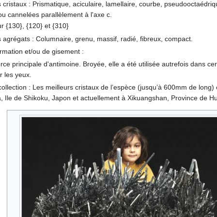
cristaux : Prismatique, aciculaire, lamellaire, courbe, pseudooctaédr
ou cannelées parallèlement à l'axe c.
r {130}, {120} et {310}
agrégats : Columnaire, grenu, massif, radié, fibreux, compact.
rmation et/ou de gisement :
urce principale d'antimoine. Broyée, elle a été utilisée autrefois dans c
 les yeux.
collection : Les meilleurs cristaux de l’espèce (jusqu’à 600mm de long) 
, Ile de Shikoku, Japon et actuellement à Xikuangshan, Province de H