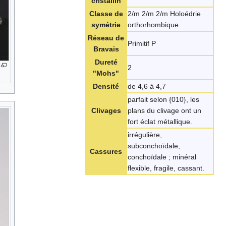
cristallin
Classe de
2/m 2/m 2/m Holoédrie
symétrie
orthorhombique.
Réseau de
Primitif P
Bravais
Dureté
2
"Mohs"
Densité
de 4,6 à 4,7
parfait selon {010}, les
Clivages
plans du clivage ont un
fort éclat métallique.
irrégulière,
subconchoïdale,
Cassures
conchoïdale ; minéral
flexible, fragile, cassant.