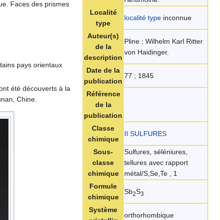
ique. Faces des prismes
Localité
localité type
inconnue
type
Auteur(s)
Pline ; Wilhelm Karl Ritter
de la
von Haidinger.
description
ertains pays orientaux
Date de la
77 ; 1845
publication
ont été découverts à la
Référence
unan, Chine.
de la
publication
Classe
II SULFURES
chimique
Sous-
Sulfures, séléniures,
classe
tellures avec rapport
chimique
métal/S,Se,Te , 1
Formule
Sb
S
2
3
chimique
Système
orthorhombique