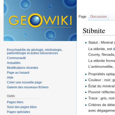
Page
Discussion
Stibnite
Aller à :
navigation
,
Statut : Minéral 
La stibnite, est
d
Encyclopédie de géologie, minéralogie,
paléontologie et autres Géosciences
County, Nevada
Communauté
La stibnite form
Actualités
L'antimonsélite,
Modifications récentes
Page au hasard
Propriétés optiq
Aide
Couleur : noir; g
Créer une nouvelle page
Éclat du minéral 
Galerie des nouveaux fichiers
Pouvoir réflecte
Outils
Trace : gris, noi
Pages liées
Critères de déte
Suivi des pages liées
avec dégagemen
Pages spéciales