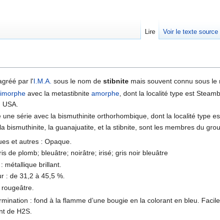
Lire
Voir le texte source
rechercher
agréé par l'
I.M.A.
sous le nom de
stibnite
mais souvent connu sous l
imorphe
avec la metastibnite
amorphe
, dont la localité type est Stea
, USA.
e une série avec la bismuthinite orthorhombique, dont la localité type e
 la bismuthinite, la guanajuatite, et la stibnite, sont les membres du gro
ues et autres : Opaque.
ris de plomb; bleuâtre; noirâtre; irisé; gris noir bleuâtre
: métallique brillant.
ur : de 31,2 à 45,5 %.
r rougeâtre.
rmination : fond à la flamme d’une bougie en la colorant en bleu. Faci
t de H2S.