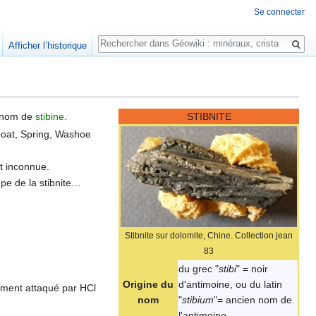
Se connecter
Rechercher
Afficher l’historique
e nom de
stibine
.
STIBNITE
mboat, Spring, Washoe
st inconnue.
upe de la stibnite…
Stibnite sur dolomite, Chine. Collection jean
83
du grec "
stibi
" = noir
Origine du
d'antimoine, ou du latin
lement attaqué par HCl
nom
"
stibium
"= ancien nom de
l'antimoine.