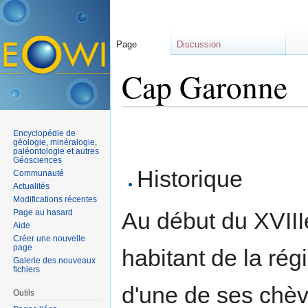
Page
Discussion
Cap Garonne
Aller à :
navigation
,
rechercher
Encyclopédie de
géologie, minéralogie,
paléontologie et autres
Géosciences
Historique
Communauté
Actualités
Modifications récentes
Page au hasard
Au début du XVIII
Aide
Créer une nouvelle
page
habitant de la rég
Galerie des nouveaux
fichiers
d'une de ses chèv
Outils