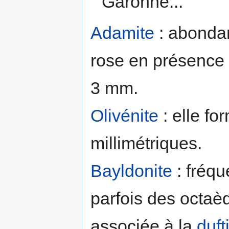
Garonne...
Adamite
: abondan
rose en présence
3 mm.
Olivénite
: elle fo
millimétriques.
Bayldonite
: fréqu
parfois des octaè
associée à la
duft