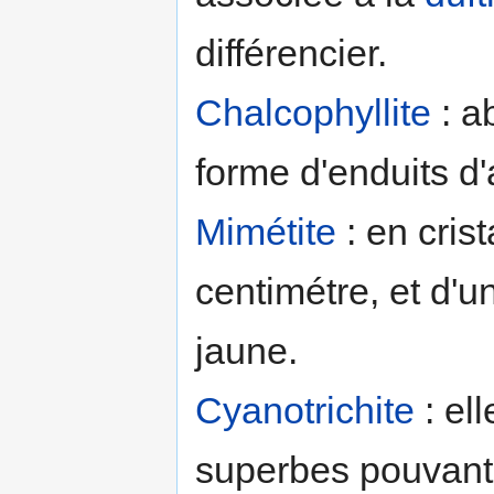
différencier.
Chalcophyllite
: a
forme d'enduits d
Mimétite
: en cris
centimétre, et d'u
jaune.
Cyanotrichite
: el
superbes pouvant 