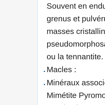
Souvent en endu
grenus et pulvér
masses cristalli
pseudomorphosan
ou la tennantite.
Macles :
Minéraux associé
Mimétite Pyromor