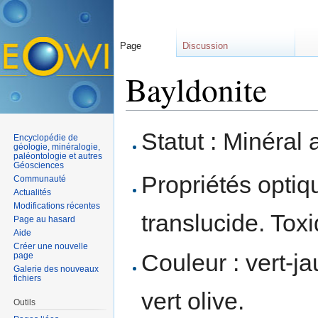
Page
Discussion
Bayldonite
Aller à :
navigation
,
rechercher
Statut : Minéral 
Encyclopédie de
géologie, minéralogie,
paléontologie et autres
Géosciences
Propriétés optiqu
Communauté
Actualités
Modifications récentes
translucide. Tox
Page au hasard
Aide
Créer une nouvelle
Couleur : vert-ja
page
Galerie des nouveaux
fichiers
vert olive.
Outils