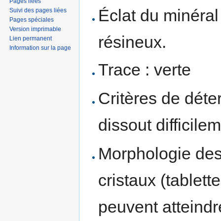
Pages liées
Éclat du minéral 
Suivi des pages liées
Pages spéciales
Version imprimable
résineux.
Lien permanent
Information sur la page
Trace : verte
Critères de déte
dissout difficil
Morphologie des 
cristaux (tablett
peuvent atteindr