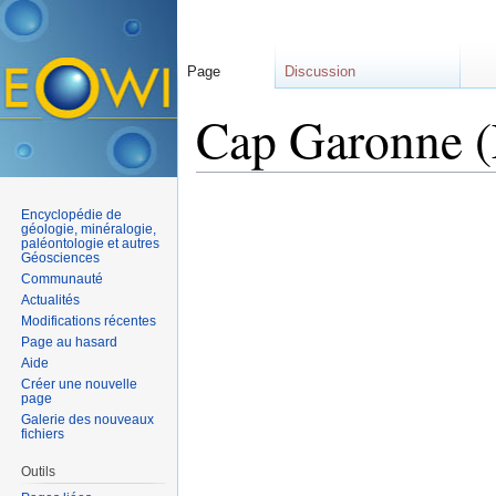
Page
Discussion
Cap Garonne (
Aller à :
navigation
,
rechercher
Encyclopédie de
géologie, minéralogie,
paléontologie et autres
Géosciences
Communauté
Actualités
Modifications récentes
Page au hasard
Aide
Créer une nouvelle
page
Galerie des nouveaux
fichiers
Outils