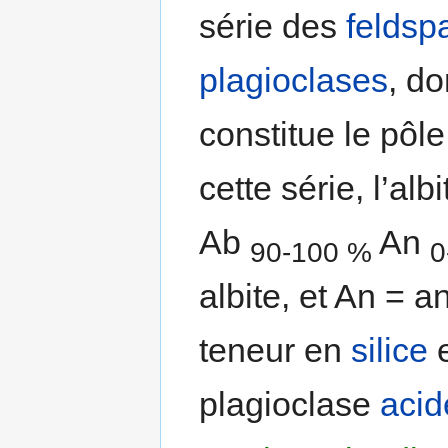
série des
feldsp
plagioclases
, do
constitue le pôl
cette série, l’alb
Ab
An
90-100 %
0
albite, et An = an
teneur en
silice
e
plagioclase
acid