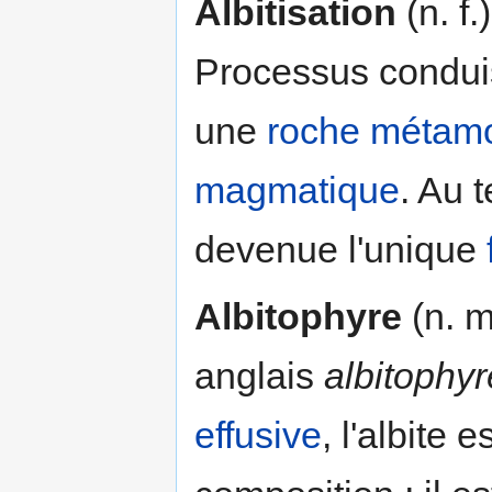
Albitisation
(n. f.
Processus conduis
une
roche métam
magmatique
. Au 
devenue l'unique
Albitophyre
(n. m
anglais
albitophyre
effusive
, l'albite 