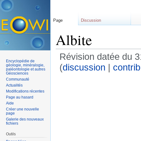
Page
Discussion
Albite
Révision datée du 
Encyclopédie de
(
discussion
|
contrib
géologie, minéralogie,
paléontologie et autres
Géosciences
Communauté
Actualités
Modifications récentes
Page au hasard
Aide
Créer une nouvelle
page
Galerie des nouveaux
fichiers
Outils