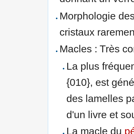
Morphologie des 
cristaux raremen
Macles : Très c
La plus fréquen
{010}, est gén
des lamelles pa
d'un livre et s
La macle du
pé