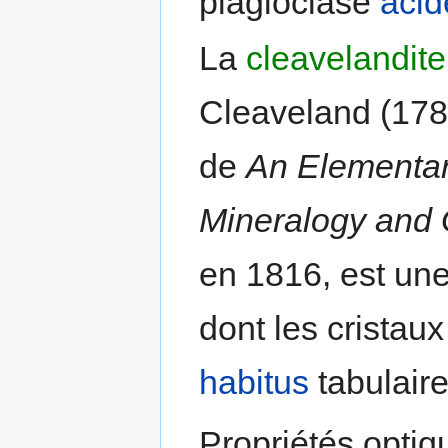
plagioclase
acid
La
cleavelandite
Cleaveland (178
de
An Elementar
Mineralogy and
en 1816, est une 
dont les cristau
habitus
tabulaire
Propriétés optiq