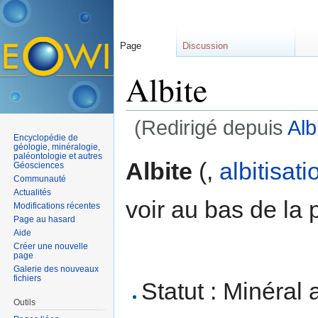
Page
Discussion
Albite
(Redirigé depuis
Alb
Encyclopédie de
Aller à :
navigation
,
rechercher
géologie, minéralogie,
paléontologie et autres
Albite
(,
albitisati
Géosciences
Communauté
Actualités
voir au bas de la 
Modifications récentes
Page au hasard
Aide
Créer une nouvelle
page
Galerie des nouveaux
fichiers
Statut : Minéral 
Outils