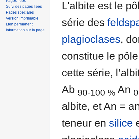
Pages liées
L'albite est le p
Suivi des pages liées
Pages spéciales
Version imprimable
série des
feldsp
Lien permanent
Information sur la page
plagioclases
, do
constitue le pôl
cette série, l’alb
Ab
An
90-100 %
0
albite, et An = an
teneur en
silice
e