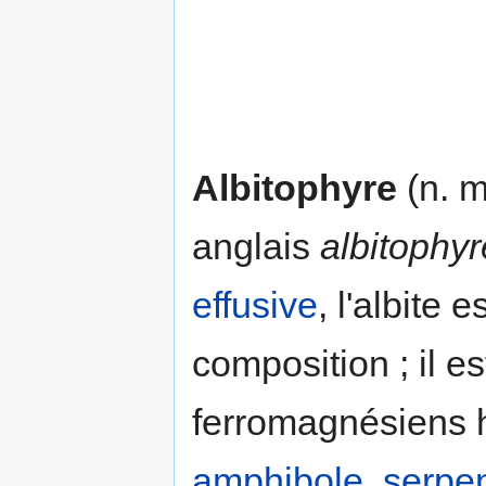
Albitophyre
(n. m
anglais
albitophyre
effusive
, l'albite 
composition ; il 
ferromagnésiens h
amphibole
,
serpe