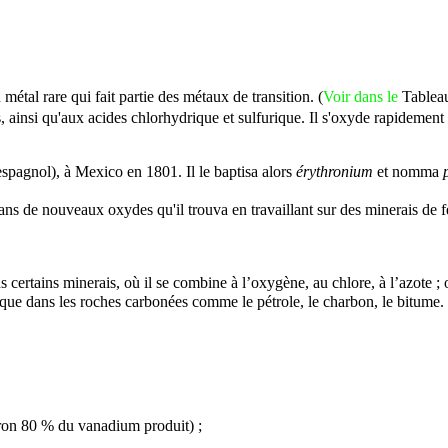
n métal rare qui fait partie des
métaux
de transition. (
Voir dans le
Tablea
s, ainsi qu'aux
acides
chlorhydrique et sulfurique. Il s'oxyde rapidement
spagnol), à Mexico en 1801. Il le baptisa alors
érythronium
et nomma
 dans de nouveaux
oxydes
qu'il trouva en travaillant sur des minerais de
f
s certains
minerais
, où il se combine à l’
oxygène
, au
chlore
, à l’
azote
; 
i que dans les
roches carbonées
comme le
pétrole
, le
charbon
, le
bitume
.
iron 80 % du vanadium produit) ;