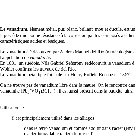
Le vanadium
, élément métal, pur, blanc, brillant, mou et
ductile
, est u
Il possède une bonne résistance à la corrosion par les composés alcalin
caractéristiques acides et basiques.
Le vanadium été découvert par Andrés Manuel del Río (
minéralogiste
e
l'appellation de
vanadinite
.
En 1831, un suédois, Nils Gabriel Sefström, redécouvrit le vanadium
Wöhler confirma les travaux de del Rio.
Le vanadium métallique fut isolé par Henry Enfield Roscoe en 1867.
On ne trouve pas de vanadium libre dans la nature. On le rencontre dan
vanadinite
(Pb
(VO
)3Cl ...) ; il est aussi présent dans la
bauxite
, ains
5
4
Utilisations :
il est principalement utilisé dans les alliages :
dans le ferro-vanadium et comme additif dans l'acier (env
d'acier inoxydable (acier chirurgical) ;