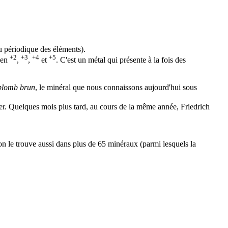
u périodique des éléments
).
+2
+3
+4
+5
 en
,
,
et
. C'est un métal qui présente à la fois des
plomb
brun
, le minéral que nous connaissons aujourd'hui sous
er
. Quelques mois plus tard, au cours de la même année, Friedrich
on le trouve aussi dans plus de 65 minéraux (parmi lesquels la