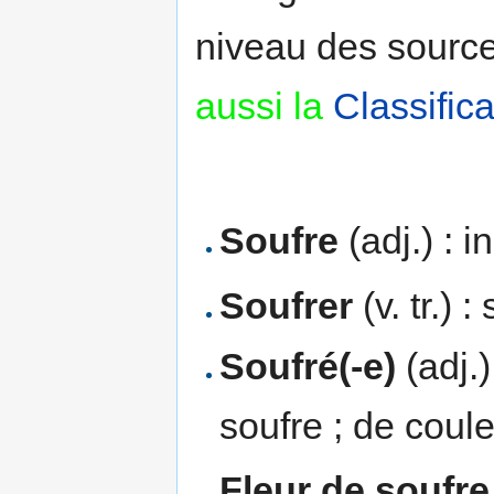
niveau des sources
aussi la
Classific
Soufre
(adj.) : 
Soufrer
(v. tr.) 
Soufré(-e)
(adj.)
soufre ; de coule
Fleur de soufre