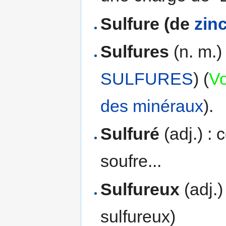
Sulfure (de
zin
Sulfures
(n. m.)
SULFURES
) (
Vo
des minéraux
).
Sulfuré
(adj.) :
soufre...
Sulfureux
(adj.)
sulfureux)