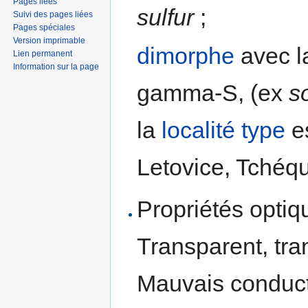
Pages liées
sulfur
;
Suivi des pages liées
Pages spéciales
Version imprimable
dimorphe
avec la
Lien permanent
Information sur la page
gamma-S, (ex
s
la
localité type
es
Letovice, Tchéqu
Propriétés optiqu
Transparent, tra
Mauvais conduct