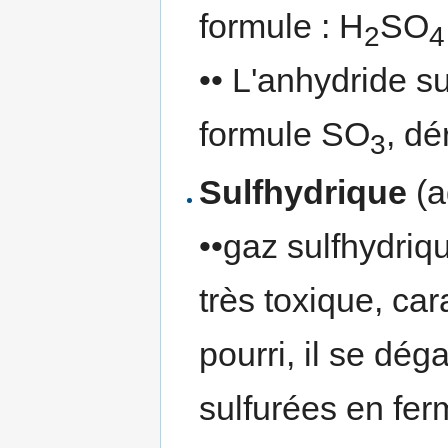
formule : H
SO
2
4
•• L'anhydride su
formule SO
, dé
3
Sulfhydrique
(a
••gaz sulfhydriqu
très toxique, ca
pourri, il se dé
sulfurées en fer