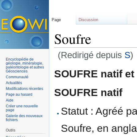
Page
Discussion
Soufre
(Redirigé depuis
S
)
Encyclopédie de
Aller à :
navigation
,
rechercher
géologie, minéralogie,
paléontologie et autres
SOUFRE natif et
Géosciences
Communauté
Actualités
SOUFRE natif
Modifications récentes
Page au hasard
Aide
Créer une nouvelle
Statut : Agréé par
page
Galerie des nouveaux
fichiers
Soufre, en angl
Outils