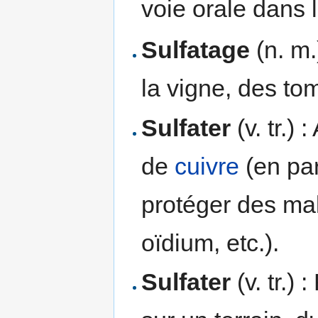
voie orale dans 
Sulfatage
(n. m.
la vigne, des tom
Sulfater
(v. tr.)
de
cuivre
(en par
protéger des ma
oïdium, etc.).
Sulfater
(v. tr.)