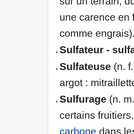
sur un terrain, d
une carence en 
comme engrais)
Sulfateur - sul
Sulfateuse
(n. f
argot : mitraillett
Sulfurage
(n. m.
certains fruitiers
carbone
dans les