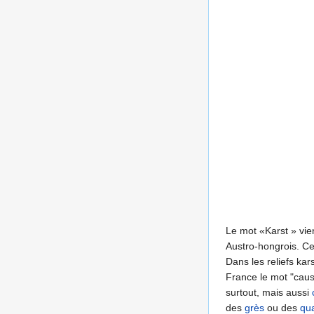
Le mot «Karst » vien
Austro-hongrois. Ce 
Dans les reliefs kar
France le mot "caus
surtout, mais aussi
des
grès
ou des
qua