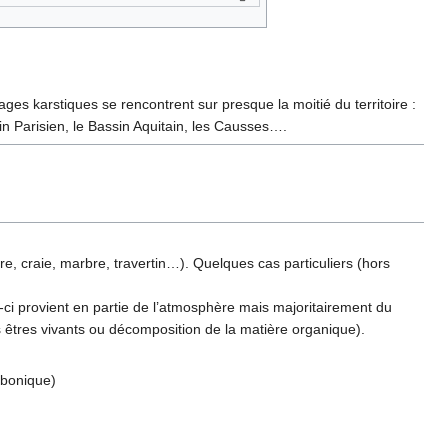
es karstiques se rencontrent sur presque la moitié du territoire :
in Parisien, le Bassin Aquitain, les Causses….
ire, craie, marbre, travertin…). Quelques cas particuliers (hors
i-ci provient en partie de l’atmosphère mais majoritairement du
es êtres vivants ou décomposition de la matière organique).
rbonique)