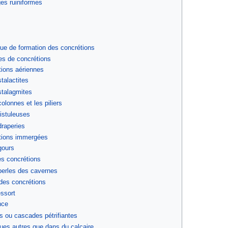
es ruiniformes
ue de formation des concrétions
pes de concrétions
tions aériennes
talactites
stalagmites
olonnes et les piliers
fistuleuses
draperies
tions immergées
gours
es concrétions
perles des cavernes
des concrétions
essort
nce
es ou cascades pétrifiantes
ques autres que dans du calcaire