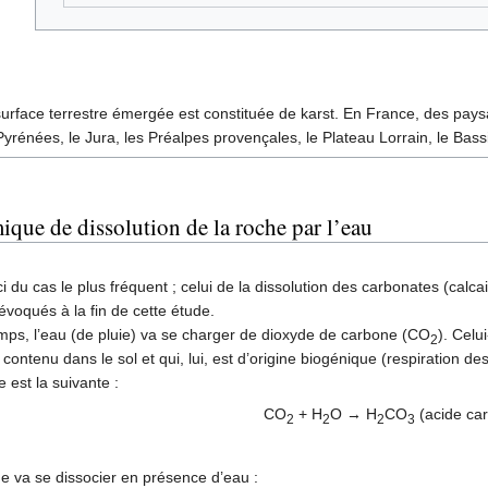
urface terrestre émergée est constituée de karst. En France, des paysag
Pyrénées, le Jura, les Préalpes provençales, le Plateau Lorrain, le Bass
ique de dissolution de la roche par l’eau
ci du cas le plus fréquent ; celui de la dissolution des carbonates (calca
évoqués à la fin de cette étude.
ps, l’eau (de pluie) va se charger de dioxyde de carbone (CO
). Celu
2
ontenu dans le sol et qui, lui, est d’origine biogénique (respiration d
 est la suivante :
CO
+ H
O → H
CO
(acide ca
2
2
2
3
e va se dissocier en présence d’eau :