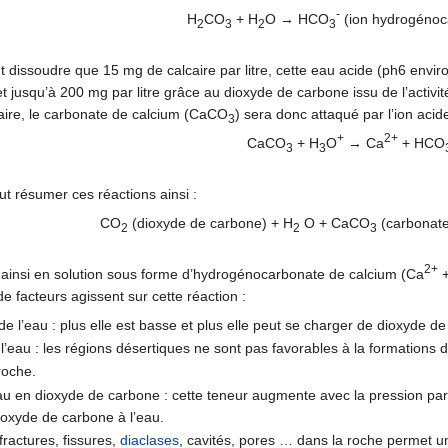
-
H
CO
+ H
O → HCO
(ion hydrogénoc
2
3
2
3
t dissoudre que 15 mg de calcaire par litre, cette eau acide (ph6 envir
 jusqu’à 200 mg par litre grâce au dioxyde de carbone issu de l’activit
aire, le carbonate de calcium (CaCO
) sera donc attaqué par l’ion acide
3
+
2+
CaCO
+ H
O
→ Ca
+ HCO
3
3
t résumer ces réactions ainsi :
CO
(dioxyde de carbone) + H
O + CaCO
(carbonate
2
2
3
2+
 ainsi en solution sous forme d’hydrogénocarbonate de calcium (Ca
+
e facteurs agissent sur cette réaction :
e l’eau : plus elle est basse et plus elle peut se charger de dioxyde d
’eau : les régions désertiques ne sont pas favorables à la formations de
roche.
au en dioxyde de carbone : cette teneur augmente avec la pression par
ioxyde de carbone à l’eau.
ractures, fissures,
diaclases
, cavités, pores … dans la roche permet une