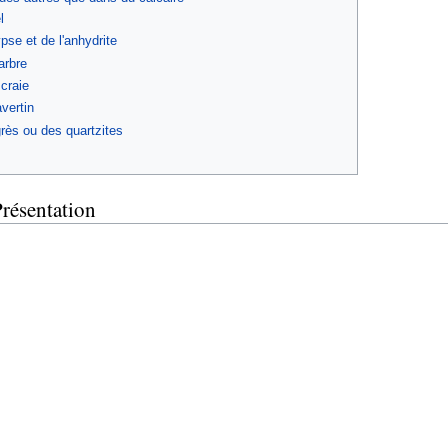
l
pse et de l'anhydrite
arbre
 craie
avertin
rès ou des quartzites
Présentation