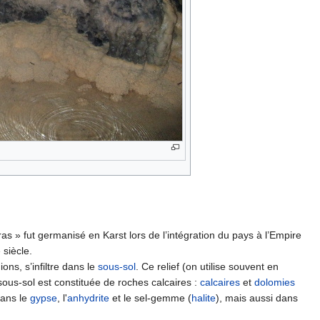
as » fut germanisé en Karst lors de l’intégration du pays à l’Empire
 siècle.
ons, s’infiltre dans le
sous-sol
. Ce relief (on utilise souvent en
sous-sol est constituée de roches calcaires :
calcaires
et
dolomies
dans le
gypse
, l'
anhydrite
et le sel-gemme (
halite
), mais aussi dans