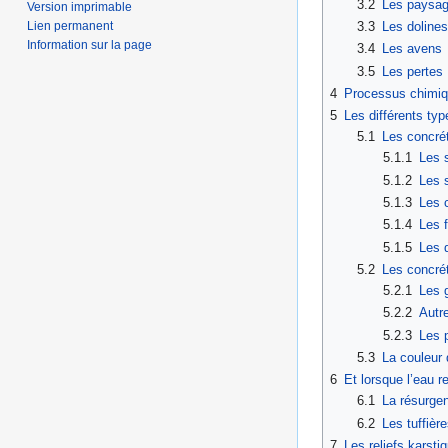
3.2
Les paysag
Version imprimable
Lien permanent
3.3
Les dolines
Information sur la page
3.4
Les avens
3.5
Les pertes
4
Processus chimiq
5
Les différents ty
5.1
Les concré
5.1.1
Les s
5.1.2
Les 
5.1.3
Les c
5.1.4
Les 
5.1.5
Les 
5.2
Les concré
5.2.1
Les 
5.2.2
Autr
5.2.3
Les 
5.3
La couleur 
6
Et lorsque l’eau r
6.1
La résurge
6.2
Les tuffièr
7
Les reliefs karsti