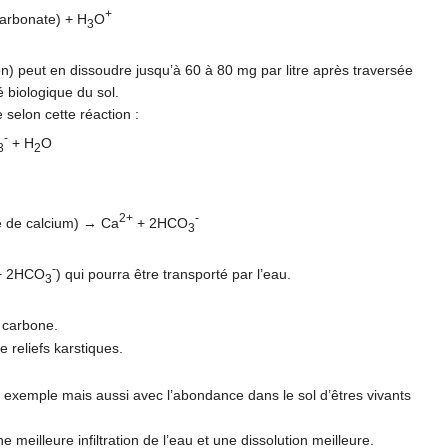
+
arbonate) + H
O
3
on) peut en dissoudre jusqu’à 60 à 80 mg par litre après traversée
é biologique du sol.
 selon cette réaction :
-
+ H
O
3
2
2+
-
 de calcium) → Ca
+ 2HCO
3
-
 2HCO
) qui pourra être transporté par l’eau.
3
e carbone.
 reliefs karstiques.
 exemple mais aussi avec l’abondance dans le sol d’êtres vivants
 meilleure infiltration de l’eau et une dissolution meilleure.