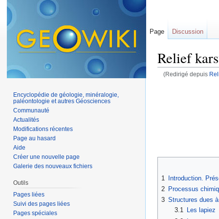
Page
Discussion
Relief kars
(Redirigé depuis
Rel
Aller à :
navigation
,
Encyclopédie de géologie, minéralogie,
paléontologie et autres Géosciences
Communauté
Actualités
Modifications récentes
Page au hasard
Aide
Créer une nouvelle page
Galerie des nouveaux fichiers
1
Introduction. Prés
Outils
2
Processus chimiqu
Pages liées
3
Structures dues à 
Suivi des pages liées
3.1
Les lapiez
Pages spéciales