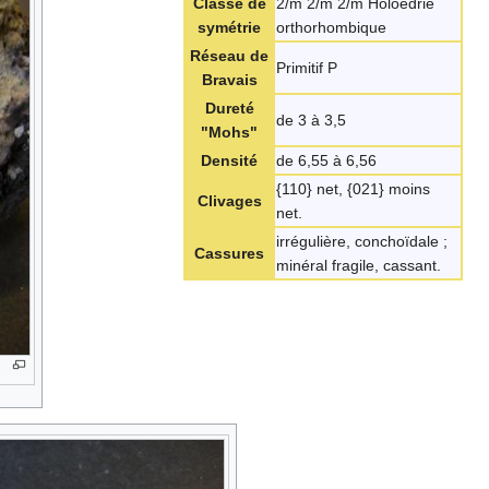
Classe de
2/m 2/m 2/m Holoédrie
symétrie
orthorhombique
Réseau de
Primitif P
Bravais
Dureté
de 3 à 3,5
"Mohs"
Densité
de 6,55 à 6,56
{110} net, {021} moins
Clivages
net.
irrégulière, conchoïdale ;
Cassures
minéral fragile, cassant.