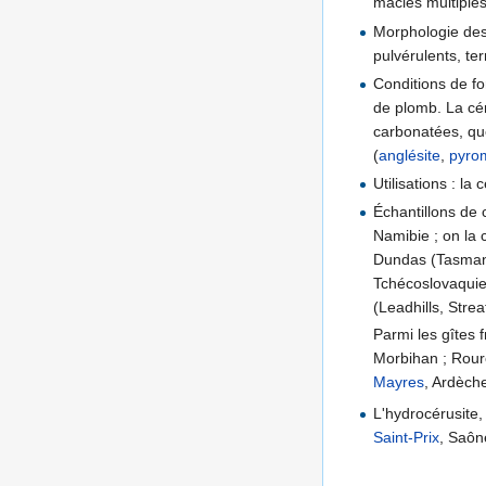
macles multiples
Morphologie des 
pulvérulents, ter
Conditions de f
de plomb. La cé
carbonatées, qu
(
anglésite
,
pyro
Utilisations : la
Échantillons de 
Namibie ; on la 
Dundas (Tasmani
Tchécoslovaquie
(Leadhills, Str
Parmi les gîtes 
Morbihan ; Rou
Mayres
, Ardèch
L'hydrocérusite,
Saint-Prix
, Saôn