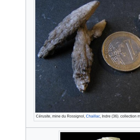
Cérusite, mine du Rossignol,
Chaillac
, Indre (36). collection