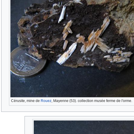
Cérusite, mine de
Rouez
, Mayenne (53). collection musée ferme de l'orme.