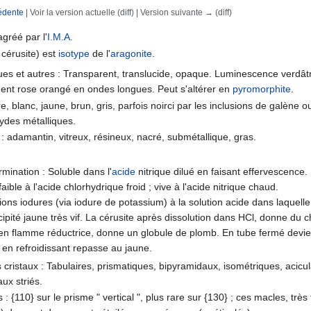
édente
| Voir la version actuelle (diff) | Version suivante → (diff)
rechercher
agréé par l'
I.M.A.
 cérusite) est
isotype
de l'
aragonite
.
ques et autres : Transparent, translucide, opaque. Luminescence verdât
ment rose orangé en ondes longues. Peut s'altérer en
pyromorphite
.
e, blanc, jaune, brun, gris, parfois noirci par les inclusions de galène o
ydes métalliques.
 : adamantin, vitreux, résineux, nacré, submétallique, gras.
rmination : Soluble dans l'
acide
nitrique dilué en faisant effervescence.
aible à l'acide chlorhydrique froid ; vive à l'acide nitrique chaud.
ons iodures (via iodure de potassium) à la solution acide dans laquelle l
ipité jaune très vif. La cérusite après dissolution dans HCl, donne du 
 en flamme réductrice, donne un globule de plomb. En tube fermé devie
 en refroidissant repasse au jaune.
 cristaux : Tabulaires, prismatiques, bipyramidaux, isométriques, acic
aux striés.
: {110} sur le prisme " vertical ", plus rare sur {130} ; ces macles, trè