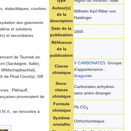
type
région du Vicentin, Italie.
Auteur(s)
, stalactitiques, courbes,
Wilhelm Karl Ritter von
de la
Haidinger
description
oxydation des gisements
Date de la
lène et solutions
1845
publication
te
) et secondaires
Référence
de la
publication
oviennent de Tsumeb en
V CARBONATES
. Groupe
i (Sardaigne, Italie),
Classe
d'appartenance :
 Wildschapbachtal),
chimique
Aragonite
.
th de Pinal County), GB
Sous-
Carbonates anhydres
classe
èvres ; Pléhauff,
sans anion étranger
chimique
françaises provenaient de
Formule
Pb CO
3
chimique
I.M.A.
, se rencontre à
Système
Orthorhombique.
cristallin