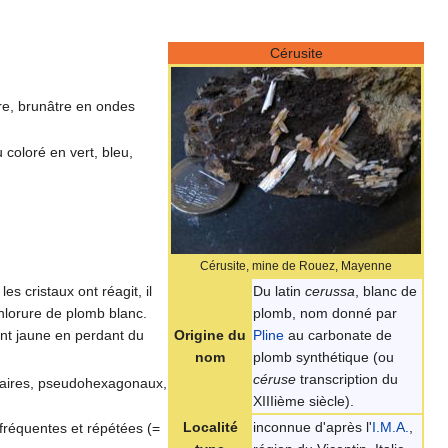
Cérusite
re, brunâtre en ondes
u coloré en vert, bleu,
Cérusite, mine de Rouez, Mayenne
Du latin
cerussa
, blanc de
es cristaux ont réagit, il
plomb, nom donné par
chlorure de plomb blanc.
Origine du
Pline
au carbonate de
nt jaune en perdant du
nom
plomb synthétique (ou
céruse
transcription du
ulaires, pseudohexagonaux,
XIIIième siècle).
Localité
inconnue d'après l'
I.M.A.
,
s fréquentes et répétées (=