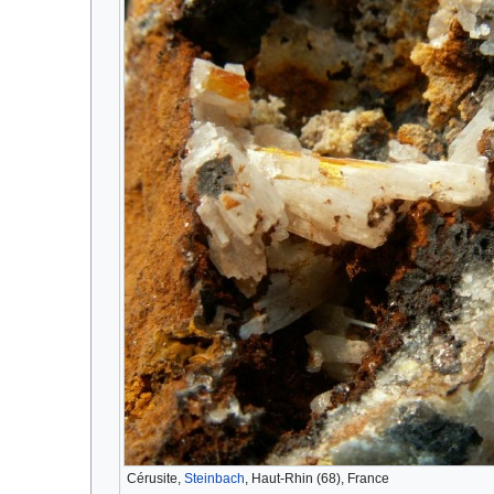
Cérusite,
Steinbach
, Haut-Rhin (68), France