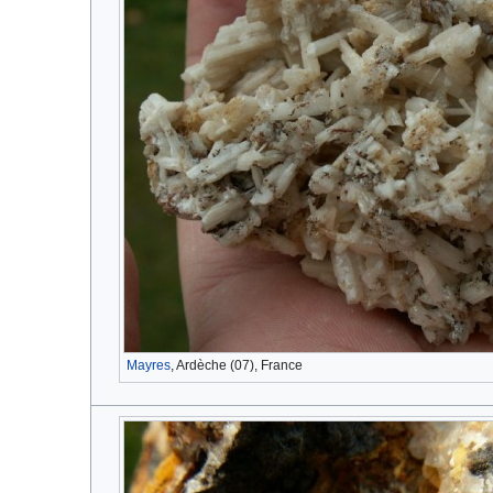
Mayres
, Ardèche (07), France