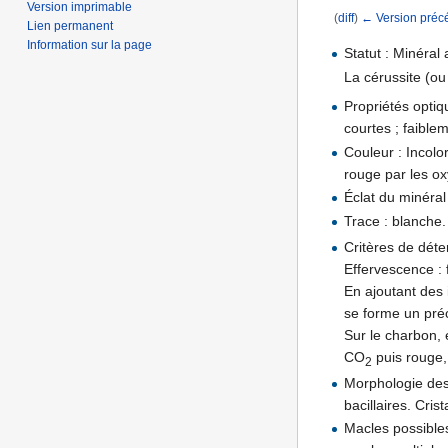
Version imprimable
(
diff
)
← Version préc
Lien permanent
Aller à :
navigation
,
Information sur la page
Statut : Minéral 
La cérussite (ou
Propriétés opti
courtes ; faible
Couleur : Incolor
rouge par les ox
Éclat du minéral
Trace : blanche.
Critères de déte
Effervescence : f
En ajoutant des i
se forme un préc
Sur le charbon,
CO
puis rouge,
2
Morphologie des
bacillaires. Crist
Macles possibles 