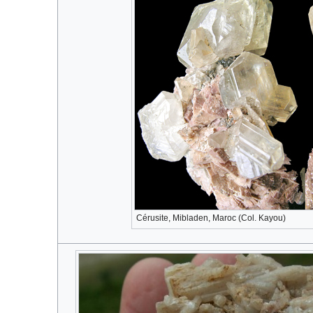
Cérusite, Mibladen, Maroc (Col. Kayou)