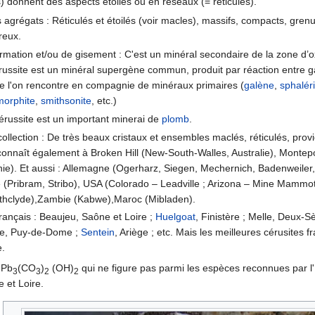
) donnent des aspects étoilés ou en réseaux (= réticulés).
agrégats : Réticulés et étoilés (voir macles), massifs, compacts, grenus
reux.
ormation et/ou de gisement : C'est un minéral secondaire de la zone d’
russite est un minéral supergène commun, produit par réaction entre ga
e l'on rencontre en compagnie de minéraux primaires (
galène
,
sphaléri
morphite
,
smithsonite
, etc.)
 cérussite est un important minerai de
plomb
.
collection : De très beaux cristaux et ensembles maclés, réticulés, pr
connaît également à Broken Hill (New-South-Walles, Australie), Montepon
e). Et aussi : Allemagne (Ogerharz, Siegen, Mechernich, Badenweiler,
 (Pribram, Stribo), USA (Colorado – Leadville ; Arizona – Mine Mammo
eathclyde),Zambie (Kabwe),Maroc (Mibladen).
français : Beaujeu, Saône et Loire ;
Huelgoat
, Finistère ; Melle, Deux-S
re, Puy-de-Dome ;
Sentein
, Ariège ; etc. Mais les meilleures cérusites 
e.
 Pb
(CO
)
(OH)
qui ne figure pas parmi les espèces reconnues par l'
3
3
2
2
e et Loire.