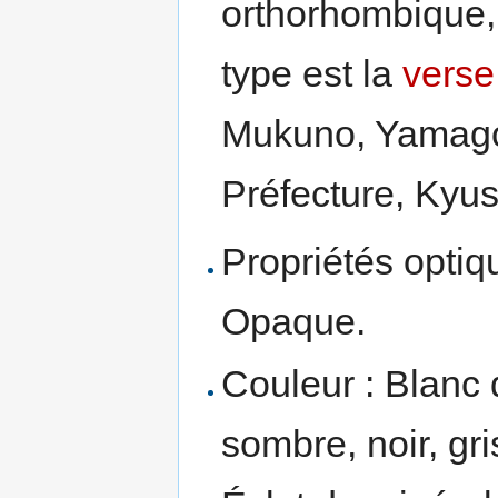
orthorhombique, 
type est la
verse
Mukuno, Yamago
Préfecture, Kyu
Propriétés optiqu
Opaque.
Couleur : Blanc d
sombre, noir, gr