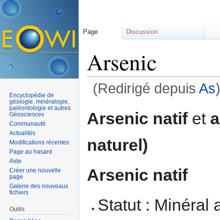
Page
Discussion
Arsenic
(Redirigé depuis
As
Encyclopédie de
Aller à :
navigation
,
rechercher
géologie, minéralogie,
paléontologie et autres
Arsenic natif
et
a
Géosciences
Communauté
Actualités
naturel)
Modifications récentes
Page au hasard
Aide
Arsenic natif
Créer une nouvelle
page
Galerie des nouveaux
fichiers
Statut : Minéral 
Outils