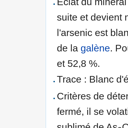
Éclat du minéral 
suite et devient
l'arsenic est bla
de la
galène
. Po
et 52,8 %.
Trace : Blanc d'é
Critères de déte
fermé, il se vola
sublimé de As