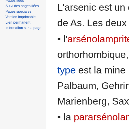
Pages liées
L'arsenic est un
Suivi des pages liées
Pages spéciales
Version imprimable
de As. Les deux 
Lien permanent
Information sur la page
• l'
arsénolamprit
orthorhombique,
type
est la mine
Palbaum, Gehri
Marienberg, Sax
• la
pararsénola