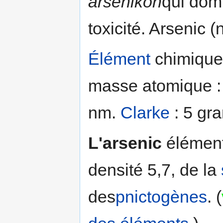
arsenikon
qui domp
toxicité. Arsenic (
Élément
chimique 
masse atomique : 
nm.
Clarke
: 5 gr
L'arsenic
élément 
densité 5,7, de la
des
pnictogènes
. (