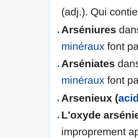
(adj.). Qui contie
Arséniures
dan
minéraux
font pa
Arséniates
dans
minéraux
font pa
Arsenieux (
aci
L'oxyde arséni
improprement ap