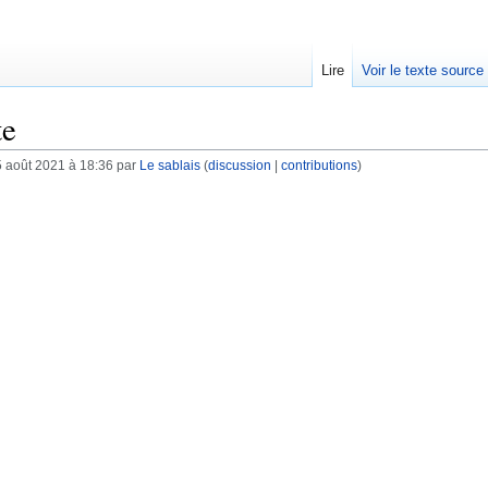
Lire
Voir le texte source
te
5 août 2021 à 18:36 par
Le sablais
(
discussion
|
contributions
)