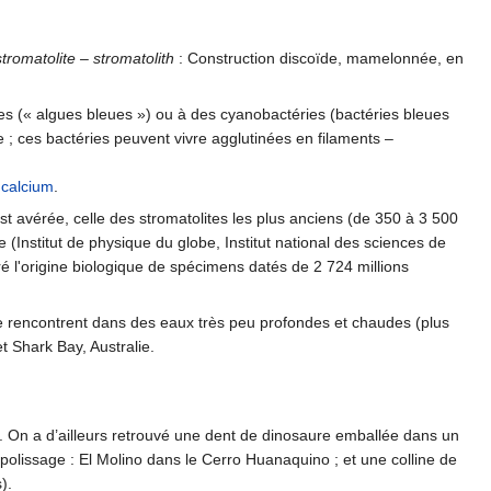
stromatolite – stromatolith
: Construction discoïde, mamelonnée, en
s (« algues bleues ») ou à des cyanobactéries (bactéries bleues
e ; ces bactéries peuvent vivre agglutinées en filaments –
e
calcium
.
est avérée, celle des stromatolites les plus anciens (de 350 à 3 500
(Institut de physique du globe, Institut national des sciences de
ré l'origine biologique de spécimens datés de 2 724 millions
 se rencontrent dans des eaux très peu profondes et chaudes (plus
t Shark Bay, Australie.
s. On a d’ailleurs retrouvé une dent de dinosaure emballée dans un
e polissage : El Molino dans le Cerro Huanaquino ; et une colline de
).