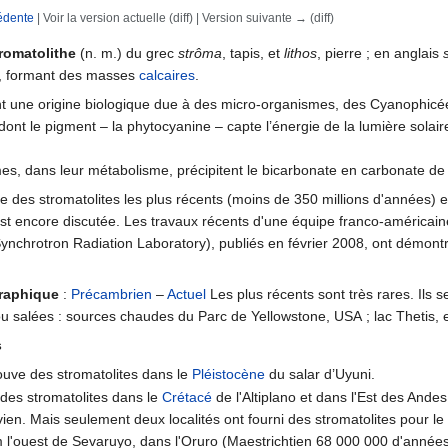
édente
| Voir la version actuelle (diff) | Version suivante → (diff)
rechercher
romatolithe
(n. m.) du grec
strôma
, tapis, et
lithos
, pierre ; en anglais
r, formant des masses
calcaires
.
nt une origine biologique due à des micro-organismes, des Cyanophicée
ont le pigment – la phytocyanine – capte l’énergie de la lumière solair
s, dans leur métabolisme, précipitent le bicarbonate en carbonate d
que des stromatolites les plus récents (moins de 350 millions d'années) 
st encore discutée. Les travaux récents d'une équipe franco-américaine 
 Synchrotron Radiation Laboratory), publiés en février 2008, ont démont
graphique
:
Précambrien
–
Actuel
Les plus récents sont très rares. Ils
u salées : sources chaudes du Parc de Yellowstone, USA ; lac Thetis, e
s
rouve des stromatolites dans le
Pléistocène
du salar d’Uyuni.
 des stromatolites dans le
Crétacé
de l'Altiplano et dans l'Est des Ande
ivien. Mais seulement deux localités ont fourni des stromatolites pour l
km l'ouest de Sevaruyo, dans l'Oruro (Maestrichtien 68 000 000 d'années