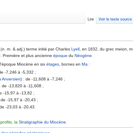
Lire
Voir le texte source
rechercher
(n. m. & adj.) terme initié par Charles
Lyell
, en 1832, du grec
meion
, m
: Première et plus ancienne
époque
du
Néogène
.
 l'époque Miocène en six
étages
, bornes en
Ma
:
de -7,246 à -5,332 ;
u
Anversien
) : de -11,608 à -7,246 ;
: de -13,820 à -11,608 ;
e -15,97 à -13,82 ;
 de -15,97 à -20,43 ;
de -23,03 à -20,43.
rofits, la
Stratigraphie du Miocène
.
 des périodes géologiques