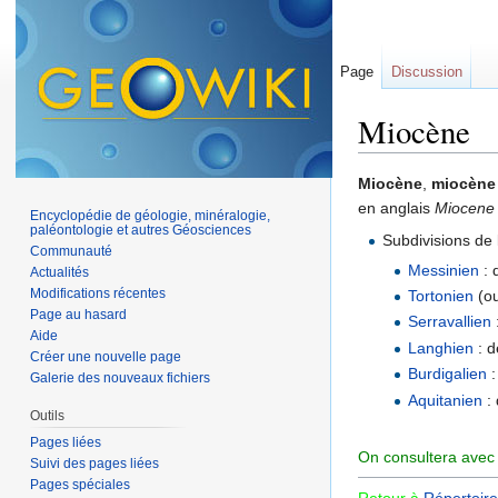
Page
Discussion
Miocène
Aller à :
navigation
,
Miocène
,
miocène
en anglais
Miocene
Encyclopédie de géologie, minéralogie,
paléontologie et autres Géosciences
Subdivisions de
Communauté
Messinien
: 
Actualités
Modifications récentes
Tortonien
(o
Page au hasard
Serravallien
Aide
Langhien
: d
Créer une nouvelle page
Burdigalien
:
Galerie des nouveaux fichiers
Aquitanien
: 
Outils
Pages liées
On consultera avec p
Suivi des pages liées
Pages spéciales
Retour à
Répertoire