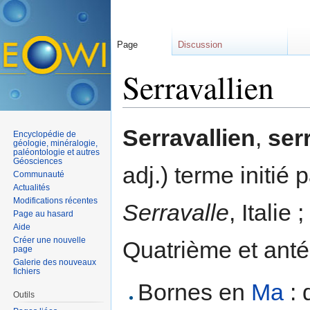
Page
Discussion
Serravallien
Aller à :
navigation
,
rechercher
Serravallien
,
ser
Encyclopédie de
géologie, minéralogie,
paléontologie et autres
Géosciences
adj.) terme initié
Communauté
Actualités
Modifications récentes
Serravalle
, Italie
Page au hasard
Aide
Créer une nouvelle
Quatrième et ant
page
Galerie des nouveaux
fichiers
Bornes en
Ma
: 
Outils