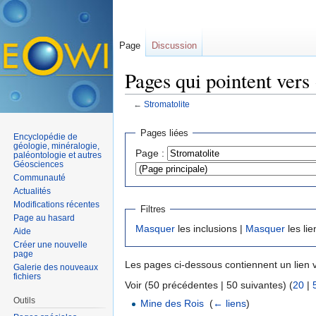
Page
Discussion
Pages qui pointent vers
←
Stromatolite
Aller à :
navigation
,
rechercher
Pages liées
Encyclopédie de
géologie, minéralogie,
Page :
paléontologie et autres
Géosciences
Communauté
Actualités
Modifications récentes
Filtres
Page au hasard
Masquer
les inclusions |
Masquer
les lie
Aide
Créer une nouvelle
page
Les pages ci-dessous contiennent un lien 
Galerie des nouveaux
fichiers
Voir (50 précédentes | 50 suivantes) (
20
|
Outils
Mine des Rois
‎
(
← liens
)