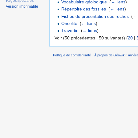
Pages spéciales
Vocabulaire géologique
‎
(
← liens
)
Version imprimable
Répertoire des fossiles
‎
(
← liens
)
Fiches de présentation des roches
‎
(
← 
Oncolite
‎
(
← liens
)
Travertin
‎
(
← liens
)
Voir (50 précédentes | 50 suivantes) (
20
|
Politique de confidentialité
À propos de Géowiki : minérau