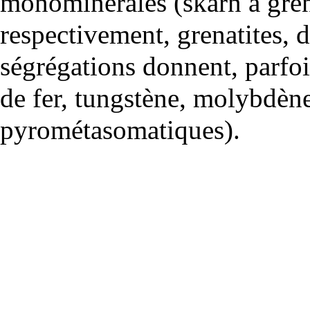
monominérales (skarn à grena
respectivement, grenatites, d
ségrégations donnent, parfoi
de fer, tungstène, molybdèn
pyrométasomatiques).