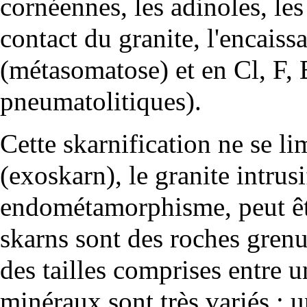
cornéennes
, les
adinoles
, le
contact du granite, l'encaissa
(
métasomatose
) et en Cl, F,
pneumatolitiques).
Cette skarnification ne se li
(exoskarn), le granite intrus
endométamorphisme, peut êtr
skarns sont des roches gren
des tailles comprises entre u
minéraux
sont très variés : 