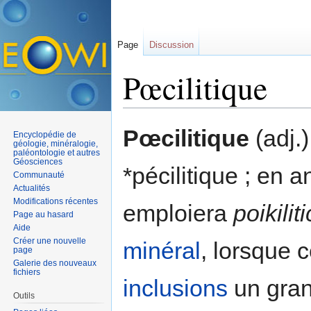
Page
Discussion
Pœcilitique
Aller à :
navigation
,
rechercher
Pœcilitique
(adj.
Encyclopédie de
géologie, minéralogie,
paléontologie et autres
Géosciences
*pécilitique ; en 
Communauté
Actualités
Modifications récentes
emploiera
poikiliti
Page au hasard
Aide
Créer une nouvelle
minéral
, lorsque c
page
Galerie des nouveaux
fichiers
inclusions
un gran
Outils