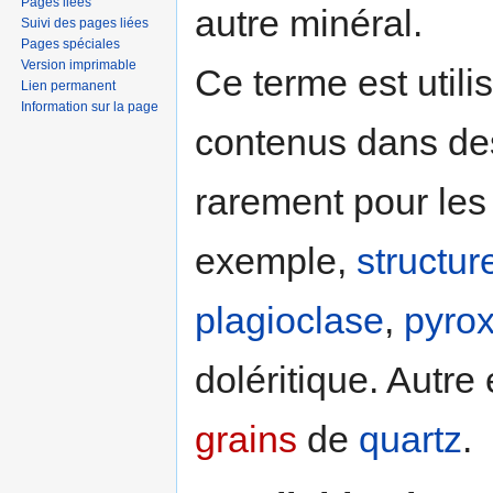
Pages liées
autre minéral.
Suivi des pages liées
Pages spéciales
Version imprimable
Ce terme est utili
Lien permanent
Information sur la page
contenus dans d
rarement pour le
exemple,
structur
plagioclase
,
pyro
doléritique. Autr
grains
de
quartz
.