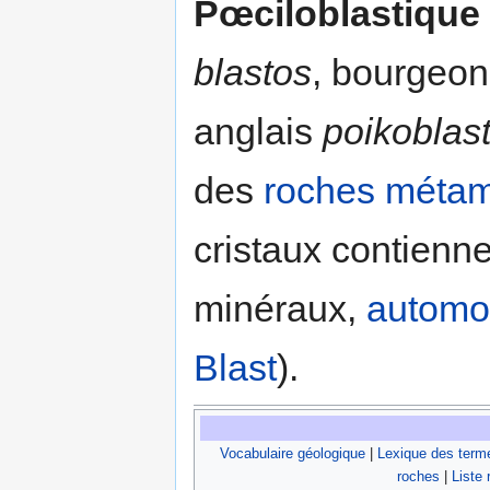
Pœciloblastique
blastos
, bourgeon
anglais
poikoblast
des
roches méta
cristaux contienne
minéraux,
automo
Blast
).
Vocabulaire géologique
|
Lexique des term
roches
|
Liste 