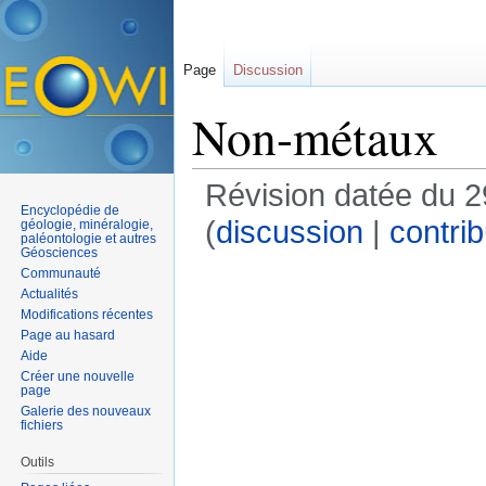
Page
Discussion
Non-métaux
Révision datée du 
Encyclopédie de
(
discussion
|
contrib
géologie, minéralogie,
paléontologie et autres
Géosciences
Communauté
Actualités
Modifications récentes
Page au hasard
Aide
Créer une nouvelle
page
Galerie des nouveaux
fichiers
Outils