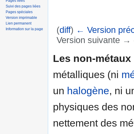
Pages liées
Suivi des pages liées
Pages spéciales
Version imprimable
Lien permanent
(
diff
)
← Version pré
Information sur la page
Version suivante → (
Aller à :
navigation
,
rechercher
Les non-métaux
métalliques (ni
mé
un
halogène
, ni 
physiques des non
nettement des mét