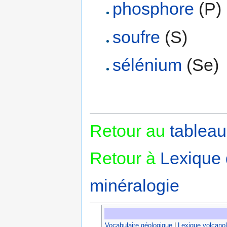
phosphore
(P)
soufre
(S)
sélénium
(Se)
Retour au
tableau
Retour à
Lexique
minéralogie
Vocabulaire géologique
|
Lexique volcano