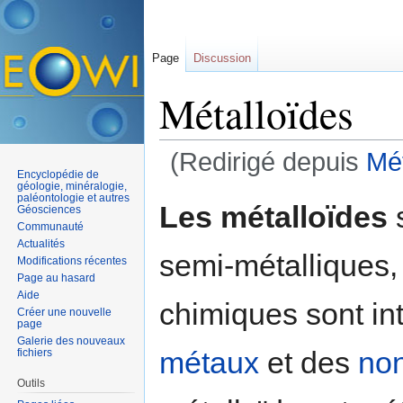
Page
Discussion
Métalloïdes
(Redirigé depuis
Mét
Encyclopédie de
Aller à :
navigation
,
rechercher
géologie, minéralogie,
paléontologie et autres
Les métalloïdes
Géosciences
Communauté
Actualités
semi-métalliques,
Modifications récentes
Page au hasard
Aide
chimiques sont in
Créer une nouvelle
page
Galerie des nouveaux
métaux
et des
no
fichiers
Outils