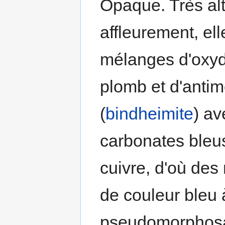
Opaque. Très al
affleurement, el
mélanges d'oxyd
plomb et d'anti
(
bindheimite
) av
carbonates bleus
cuivre, d'où de
de couleur bleu 
pseudomorphosan