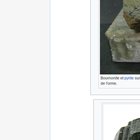
Bournonite et
pyrite
su
de l'orme.