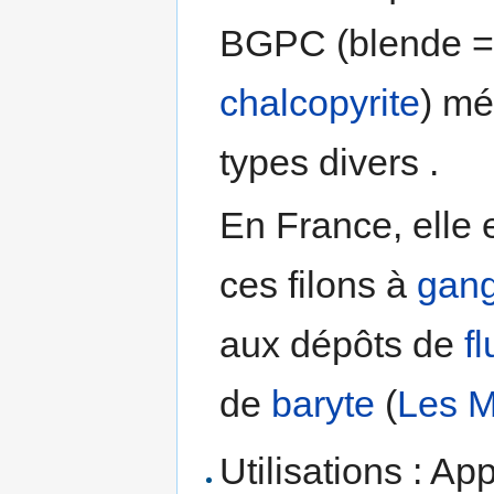
BGPC (blende 
chalcopyrite
) mé
types divers .
En France, elle 
ces filons à
gan
aux dépôts de
fl
de
baryte
(
Les M
Utilisations : Ap