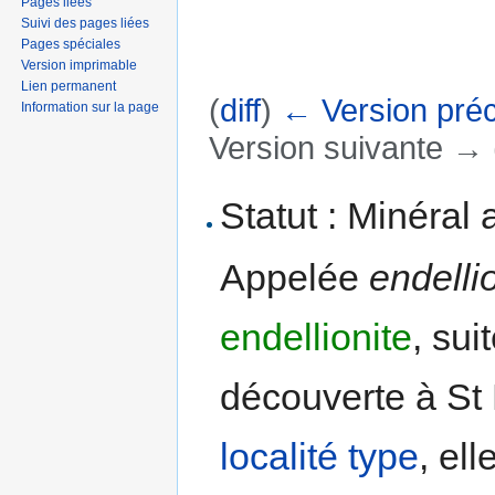
Pages liées
Suivi des pages liées
Pages spéciales
Version imprimable
Lien permanent
(
diff
)
← Version pré
Information sur la page
Version suivante → (
Aller à :
navigation
,
rechercher
Statut : Minéral 
Appelée
endelli
endellionite
, sui
découverte à St 
localité type
, el