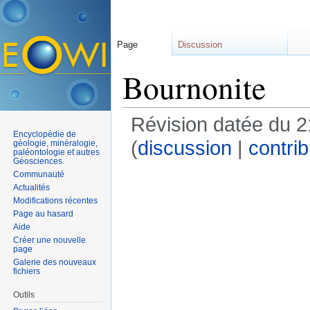
Page
Discussion
Bournonite
Révision datée du 2
Encyclopédie de
(
discussion
|
contrib
géologie, minéralogie,
paléontologie et autres
Géosciences
Communauté
Actualités
Modifications récentes
Page au hasard
Aide
Créer une nouvelle
page
Galerie des nouveaux
fichiers
Outils