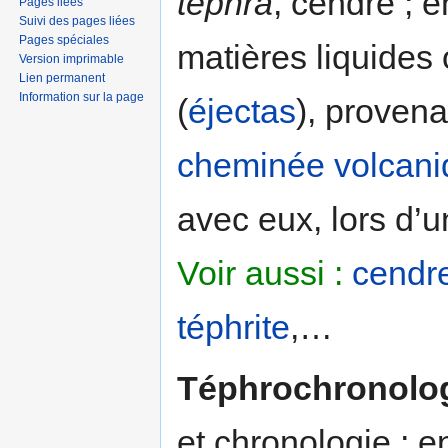
tephra
, cendre ; 
Pages liées
Suivi des pages liées
Pages spéciales
matières liquides
Version imprimable
Lien permanent
Information sur la page
(
éjectas
), proven
cheminée
volcan
avec eux, lors d’
Voir aussi :
cendr
téphrite
,…
Téphrochronolo
et chronologie ; e