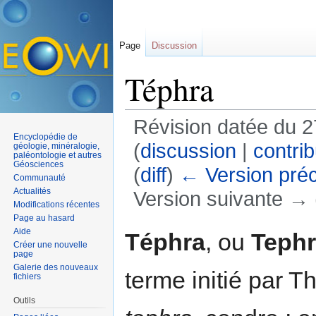
Page
Discussion
Téphra
Révision datée du 
Encyclopédie de
(
discussion
|
contrib
géologie, minéralogie,
paléontologie et autres
Géosciences
(
diff
)
← Version pré
Communauté
Actualités
Version suivante → (
Modifications récentes
Aller à :
navigation
,
rechercher
Page au hasard
Aide
Téphra
, ou
Teph
Créer une nouvelle
page
Galerie des nouveaux
terme initié par T
fichiers
Outils