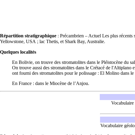
Répartition stratigraphique
:
Précambrien
–
Actuel
Les plus récents s
Yellowstone, USA ; lac Thetis, et Shark Bay, Australie.
Quelques localités
En Bolivie, on trouve des stromatolites dans le
Pléistocène
du sal
On trouve aussi des stromatolites dans le
Crétacé
de l'Altiplano e
ont fourni des stromatolites pour le polissage : El Molino dans l
En France : dans le
Miocène
de l’Anjou.
Vocabulaire
Vocabulaire géol